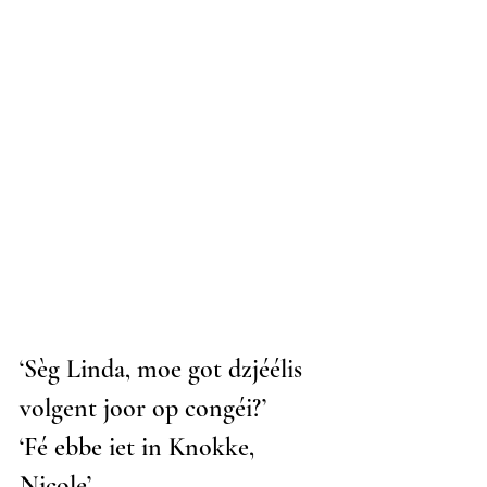
‘Sèg Linda, moe got dzjéélis 
volgent joor op congéi?’
‘Fé ebbe iet in Knokke, 
Nicole’