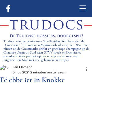
Trudocs, een nieuwssite over Sint-Truiden. Stad bezuiden de
Demer waar fruitboeren en Monroe-arbeiders wonen. Waar men
pinten op de Groenmarkt drinkt en goedkope champagne op de
Chaussée d’Amour. Stad waar STVV speelt en Duchâtelet
speculeert. Waar politiek op het scherp van de snee wordt
uitgevochten. Stad met veel geheimen en intriges.
Jan Flamend
5 nov 2021
2 minuten om te lezen
Fé ebbe iet in Knokke