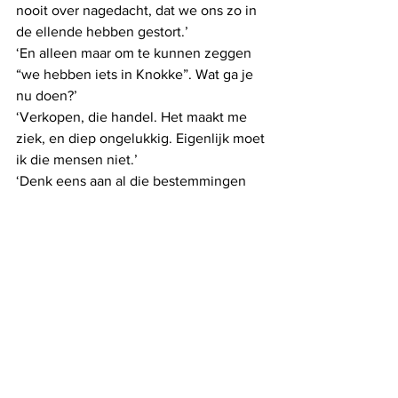
nooit over nagedacht, dat we ons zo in 
de ellende hebben gestort.’
‘En alleen maar om te kunnen zeggen 
“we hebben iets in Knokke”. Wat ga je 
nu doen?’
‘Verkopen, die handel. Het maakt me 
ziek, en diep ongelukkig. Eigenlijk moet 
ik die mensen niet.’
‘Denk eens aan al die bestemmingen 
die je hebt gemist – Zuid-Afrika, 
Groenland, Canada, Thailand, China, 
Japan.’
‘Ga jij daar op vakantie?’
‘Ah ja, ik heb niets in Knokke.’
‘Ik ga een maand in Zuid-Amerika 
rondtrekken.’
‘Godverdevlammeste.’
Wie zich het boek 'Nicole & Linda' kan 