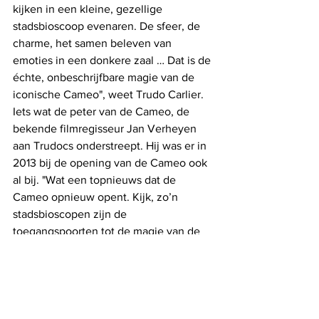
kijken in een kleine, gezellige 
stadsbioscoop evenaren. De sfeer, de 
charme, het samen beleven van 
emoties in een donkere zaal … Dat is de 
échte, onbeschrijfbare magie van de 
iconische Cameo", weet Trudo Carlier. 
Iets wat de peter van de Cameo, de 
bekende filmregisseur Jan Verheyen 
aan Trudocs onderstreept. Hij was er in 
2013 bij de opening van de Cameo ook 
al bij. "Wat een topnieuws dat de 
Cameo opnieuw opent. Kijk, zo’n 
stadsbioscopen zijn de 
toegangspoorten tot de magie van de 
film. Kinderen die voor het eerst aan de 
hand van hun ouders zo’n donkere zaal 
binnenwandelen en dan het witte doek 
tot leven zien komen. Ja, dat is waar 
het in de cinema om draait. Dat kan een 