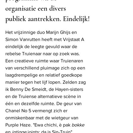
organisatie een divers 
publiek aantrekken. Eindelijk!
Het vrijzinnige duo Marijn Ghijs en 
Simon Vanrutten heeft met Vrijstaat A 
eindelijk de leegte gevuld waar de 
rebelse Truienaar naar op zoek was. 
Een creatieve ruimte waar Truienaren 
van verschillend pluimage zich op een 
laagdrempelige en relatief goedkope 
manier tegen het lijf lopen. Zelden zag 
ik Benny De Smeidt, de Hayen-sisters 
en de Truiense alternatieve scène in 
één en dezelfde ruimte. De geur van 
Chanel No 5 vermengt zich er 
onmiskenbaar met de wietgeur van 
Purple Haze. "Ewa chichi, è pak 
bokke
en 
intigge 
joints: da is Sin-Truin", 