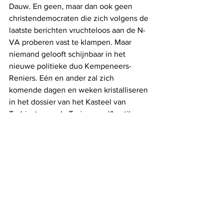
Dauw. En geen, maar dan ook geen 
christendemocraten die zich volgens de 
laatste berichten vruchteloos aan de N-
VA proberen vast te klampen. Maar 
niemand gelooft schijnbaar in het 
nieuwe politieke duo Kempeneers-
Reniers. Eén en ander zal zich 
komende dagen en weken kristalliseren 
in het dossier van het Kasteel van 
Terbiest waar de Truiense cd&v stilaan 
moederziel alleen komt te staan. 
*
 Forever in our hearts