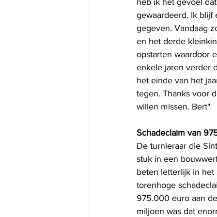
heb ik het gevoel da
gewaardeerd. Ik blijf
gegeven. Vandaag zo
en het derde kleinkin
opstarten waardoor e
enkele jaren verder d
het einde van het ja
tegen. Thanks voor 
willen missen. Bert"
Schadeclaim van 97
De turnleraar die Si
stuk in een bouwwerf
beten letterlijk in h
torenhoge schadeclai
975.000 euro aan de
miljoen was dat enor