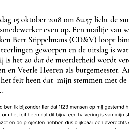
ag 15 oktober 2018 om 8u.57 licht de s
smedewerker even op. Een mailtje van s
en Bert Stippelmans (CD&V) loopt binn
 teerlingen geworpen en de uitslag is wat 
j is het zo dat de meerderheid wordt ver
jen en Veerle Heeren als burgemeester. A
 het feit heen dat  mijn stemmen met de 
..
d ben ik bijzonder fier dat 1123 mensen op mij gestemd 
t om het feit heen dat dit bijna een halvering is van mijn 
 inzet en de projecten hebben dus blijkbaar een averechts