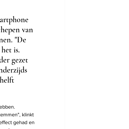
martphone 
chepen van 
en. "De 
het is.
der gezet 
nderzijds 
helft 
hebben. 
stemmen", klinkt 
 effect gehad en 