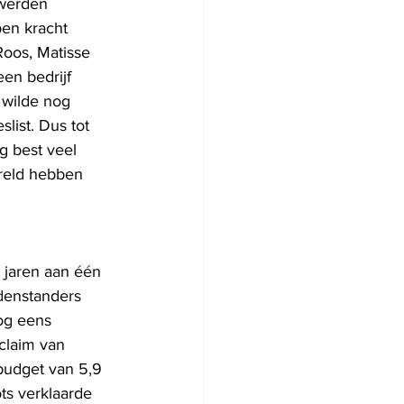
 werden 
ben kracht 
oos, Matisse 
en bedrijf 
 wilde nog 
list. Dus tot 
g best veel 
reld hebben 
 jaren aan één 
denstanders 
og eens 
claim van 
budget van 5,9 
ts verklaarde 