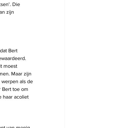
sen'. Die 
n zijn 
dat Bert 
ewaardeerd. 
it moest 
en. Maar zijn 
e werpen als de 
 Bert toe om 
 haar acoliet 
unt van menig 