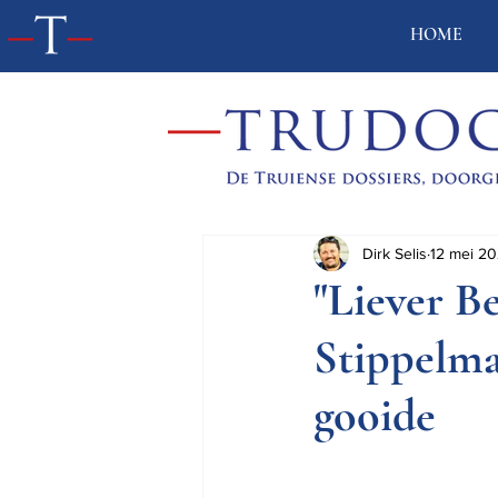
HOME
Dirk Selis
12 mei 20
"Liever B
Stippelma
gooide