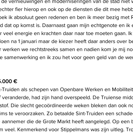
t de vernieuwingen en moderniseringen van de stad niet
 echter fier hierop en ook op de diensten die dit mee heb
ek ik absoluut geen redenen en ben ik meer bezig met R
d dat op komst is. Daarnaast gaan mijn echtgenote en ik e
r veel energie en krachten daar naar toe moeten gaan. Ik
oen na 1 januari maar de kiezer heeft daar anders over bes
ar werken we rechtstreeks samen en nadien kom je mij no
de samenwerking en ik zou het voor geen geld van de we
5.000 €
nt-Truiden als schepen van Openbare Werken en Mobiliteit
 veranderde, had zijn hand overspeeld. De Truiense mid
et stof. Die slecht gecoördineerde weken bleken dan ook n
ms te veroorzaken. Zo betaalde Sint-Truiden een schade
 aannemer die de Grote Markt heeft aangelegd. Op een 
m veel. Kenmerkend voor Stippelmans was zijn uitleg.
Tro