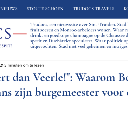
NIEUWS
STOUTE SCHOEN
TRUDOCS TRAVELS
K
Trudocs, een nieuwssite over Sint-Truiden. Sta
fruitboeren en Monroe-arbeiders wonen. Waar 
drinkt en goedkope champagne op de Chaussée
speelt en Duchâtelet speculeert. Waar politiek o
uitgevochten. Stad met veel geheimen en intriges
21
3 minuten om te lezen
ert dan Veerle!": Waarom B
ns zijn burgemeester voor 