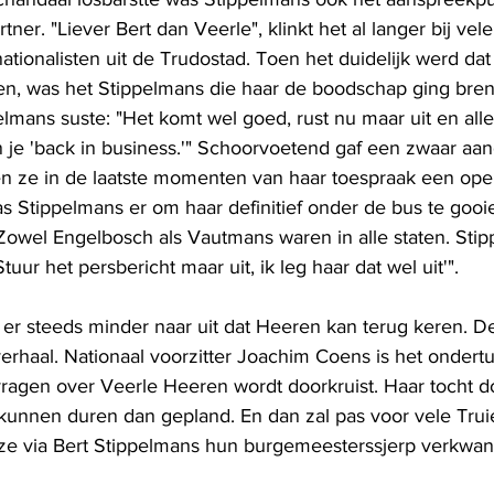
tner. "Liever Bert dan Veerle", klinkt het al langer bij vel
ationalisten uit de Trudostad. Toen het duidelijk werd da
ten, was het Stippelmans die haar de boodschap ging bre
elmans suste: "Het komt wel goed, rust nu maar uit en all
n je 'back in business.'" Schoorvoetend gaf een zwaar aa
n ze in de laatste momenten van haar toespraak een ope
as Stippelmans er om haar definitief onder de bus te gooi
"Zowel Engelbosch als Vautmans waren in alle staten. Stip
uur het persbericht maar uit, ik leg haar dat wel uit'".
 er steeds minder naar uit dat Heeren kan terug keren. D
verhaal. Nationaal voorzitter Joachim Coens is het ondert
vragen over Veerle Heeren wordt doorkruist. Haar tocht d
kunnen duren dan gepland. En dan zal pas voor vele Tru
 ze via Bert Stippelmans hun burgemeesterssjerp verkwan