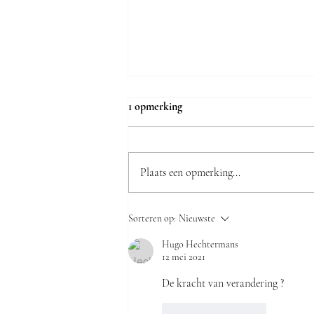
1 opmerking
Plaats een opmerking...
De keramische waarheid volgens
Sorteren op:
Nieuwste
Katja Jamar: "Veel Truienaren
zijn verrast dat onze zaak bestaat"
Hugo Hechtermans
12 mei 2021
De kracht van verandering ?
Like
Reageren