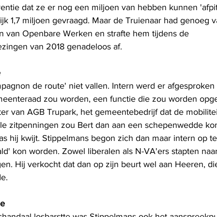
rentie dat ze er nog een miljoen van hebben kunnen 'afpit
k 1,7 miljoen gevraagd. Maar de Truienaar had genoeg va
van Openbare Werken en strafte hem tijdens de 
zingen van 2018 genadeloos af.
e
pagnon de route' niet vallen. Intern werd er afgesproken 
emeenteraad zou worden, een functie die zou worden opg
ter van AGB Trupark, het gemeentebedrijf dat de mobilite
lle zitpenningen zou Bert dan aan een schepenwedde kom
s hij kwijt. Stippelmans begon zich dan maar intern op t
' kon worden. Zowel liberalen als N-VA'ers stapten naar
en. Hij verkocht dat dan op zijn beurt wel aan Heeren, die
de.
le
chandaal losbarstte was Stippelmans ook het aanspreekp