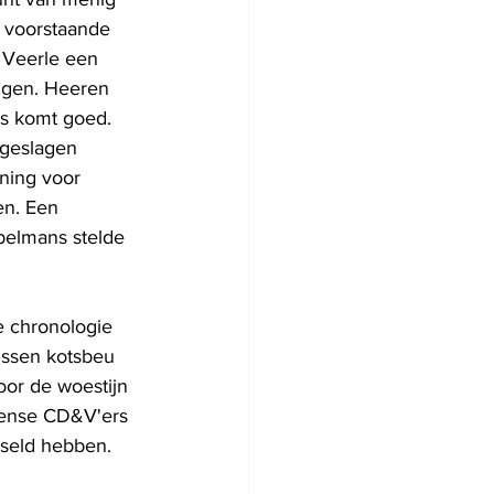
e voorstaande 
t Veerle een 
ngen. Heeren 
es komt goed. 
ngeslagen 
ning voor 
en. Een 
pelmans stelde 
e chronologie 
ussen kotsbeu 
oor de woestijn 
iense CD&V'ers 
seld hebben.  