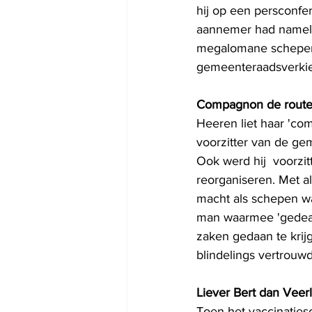
hij op een persconfe
aannemer had namelij
megalomane schepen 
gemeenteraadsverkie
Compagnon de rout
Heeren liet haar 'com
voorzitter van de g
Ook werd hij  voorzit
reorganiseren. Met a
macht als schepen wa
man waarmee 'gedeald
zaken gedaan te krijg
blindelings vertrouw
Liever Bert dan Veer
Toen het vaccinaties