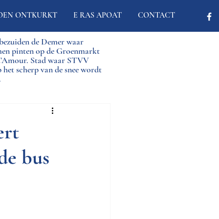
OEN ONTKURKT
E RAS APOAT
CONTACT
d bezuiden de Demer waar
men pinten op de Groenmarkt
 d’Amour. Stad waar STVV
p het scherp van de snee wordt
.
ert
de bus