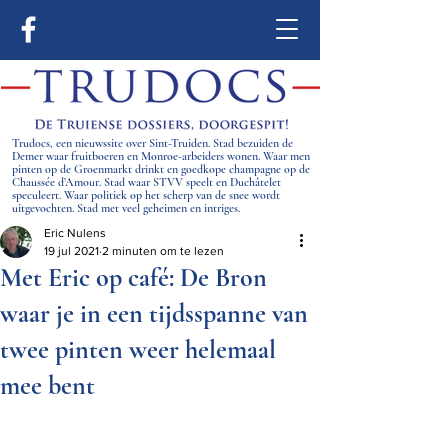
Trudocs, een nieuwssite over Sint-Truiden. Stad bezuiden de
Demer waar fruitboeren en Monroe-arbeiders wonen. Waar men
pinten op de Groenmarkt drinkt en goedkope champagne op de
Chaussée d’Amour. Stad waar STVV speelt en Duchâtelet
speculeert. Waar politiek op het scherp van de snee wordt
uitgevochten. Stad met veel geheimen en intriges.
Eric Nulens
19 jul 2021
2 minuten om te lezen
Met Eric op café: De Bron
waar je in een tijdsspanne van
twee pinten weer helemaal
mee bent