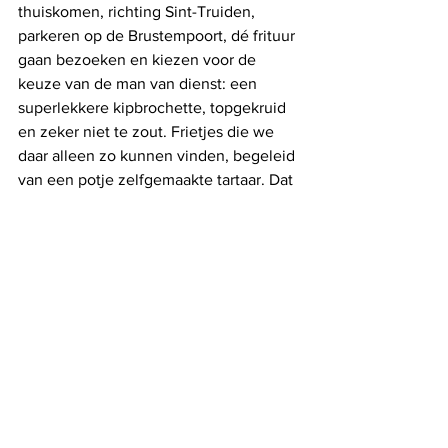
thuiskomen, richting Sint-Truiden, 
parkeren op de Brustempoort, dé frituur 
gaan bezoeken en kiezen voor de 
keuze van de man van dienst: een 
superlekkere kipbrochette, topgekruid 
en zeker niet te zout. Frietjes die we 
daar alleen zo kunnen vinden, begeleid 
van een potje zelfgemaakte tartaar. Dat 
is thuis komen hé, die zalig gebakken 
goudbruine stokjes verorberen, met 
een glas bruiswater…. 
Alles weergeven
Recente blogposts