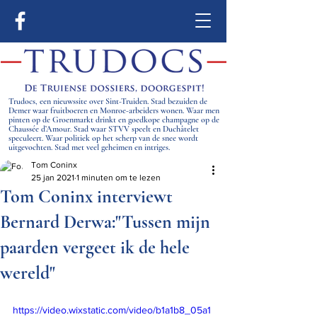
Trudocs, een nieuwssite over Sint-Truiden. Stad bezuiden de
Demer waar fruitboeren en Monroe-arbeiders wonen. Waar men
pinten op de Groenmarkt drinkt en goedkope champagne op de
Chaussée d’Amour. Stad waar STVV speelt en Duchâtelet
speculeert. Waar politiek op het scherp van de snee wordt
uitgevochten. Stad met veel geheimen en intriges.
Tom Coninx
25 jan 2021
1 minuten om te lezen
Tom Coninx interviewt
Bernard Derwa:"Tussen mijn
paarden vergeet ik de hele
wereld"
https://video.wixstatic.com/video/b1a1b8_05a1