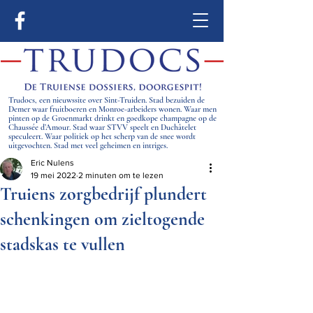
Trudocs, een nieuwssite over Sint-Truiden. Stad bezuiden de
Demer waar fruitboeren en Monroe-arbeiders wonen. Waar men
pinten op de Groenmarkt drinkt en goedkope champagne op de
Chaussée d’Amour. Stad waar STVV speelt en Duchâtelet
speculeert. Waar politiek op het scherp van de snee wordt
uitgevochten. Stad met veel geheimen en intriges.
Eric Nulens
19 mei 2022
2 minuten om te lezen
Truiens zorgbedrijf plundert
schenkingen om zieltogende
stadskas te vullen