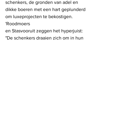
schenkers, de gronden van adel en 
dikke boeren met een hart geplunderd 
om luxeprojecten te bekostigen. 
'Roodmoers
en Stasvooruit zeggen het hyperjuist: 
"De schenkers draaien zich om in hun 
graf"
in hun graf!"
Alles weergeven
Recente blogposts