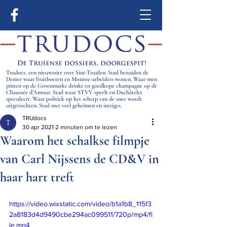
Trudocs, een nieuwssite over Sint-Truiden. Stad bezuiden de
Demer waar fruitboeren en Monroe-arbeiders wonen. Waar men
pinten op de Groenmarkt drinkt en goedkope champagne op de
Chaussée d’Amour. Stad waar STVV speelt en Duchâtelet
speculeert. Waar politiek op het scherp van de snee wordt
uitgevochten. Stad met veel geheimen en intriges.
TRUdocs
30 apr 2021
2 minuten om te lezen
Waarom het schalkse filmpje
van Carl Nijssens de CD&V in
haar hart treft
https://video.wixstatic.com/video/b1a1b8_115f3
2a8183d4d9490cbe294ac099511/720p/mp4/fi
le.mp4