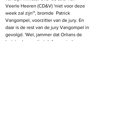
Veerle Heeren (CD&V) 'niet voor deze 
week zal zijn'", bromde  Patrick 
Vangompel, voorzitter van de jury. En 
daar is de rest van de jury Vangompel in 
gevolgd. 'Wel, jammer dat Orlians de 
laatste dagen zijn telefoon minder 
oppakt.', wierpen Bernard en ik nog 
tegen. "Daar zullen de feestdagen wel 
voor iets tussen zitten", zalfde de 
voorzitter. En zo geschiedde: de eerste 
Trudocs-award gaat meteen al naar een 
Maneblusser. We hebben Caroline 
Gennez gevraagd Arthur de award te 
overhandigen. 