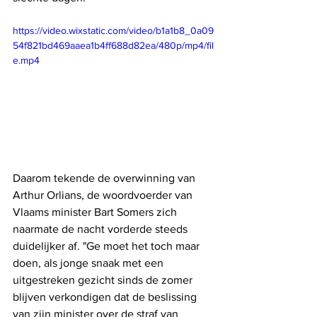
https://video.wixstatic.com/video/b1a1b8_0a09
54f821bd469aaea1b4ff688d82ea/480p/mp4/fil
e.mp4
Daarom tekende de overwinning van 
Arthur Orlians, de woordvoerder van 
Vlaams minister Bart Somers zich 
naarmate de nacht vorderde steeds 
duidelijker af. "Ge moet het toch maar 
doen, als jonge snaak met een 
uitgestreken gezicht sinds de zomer 
blijven verkondigen dat de beslissing 
van zijn minister over de straf van 