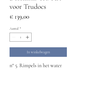
voor Trudocs
Prijs
€ 139,00
Aantal
*
In winkelwagen
n° 5. Rimpels in het water
Technische specificaties
Afmetingen
430mm x 300mm x 5mm
Materiaal
Luxueus Plexiglas bordmateriaal met