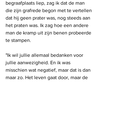
begraafplaats liep, zag ik dat de man 
die zijn grafrede begon met te vertellen 
dat hij geen prater was, nog steeds aan 
het praten was. Ik zag hoe een andere 
man de kramp uit zijn benen probeerde 
te stampen. 
"Ik wil jullie allemaal bedanken voor 
jullie aanwezigheid. En ik was 
misschien wat negatief, maar dat is dan 
maar zo. Het leven gaat door, maar de 
dood ook. En toch wil ik positief 
eindigen. Ergens ter wereld springen op 
dit moment de lampen van de 
autostrade weer aan."
"Sluit je ogen. We staan langs die weg. 
Zien jullie dat wit busje staan? Stap met 
mij in dat busje. Bel je man of vrouw op 