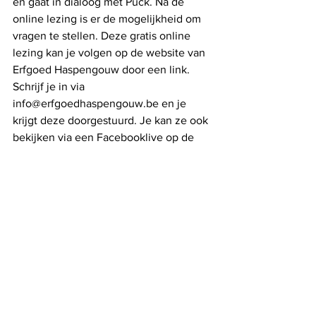
en gaat in dialoog met Puck. Na de 
online lezing is er de mogelijkheid om 
vragen te stellen. Deze gratis online 
lezing kan je volgen op de website van 
Erfgoed Haspengouw door een link. 
Schrijf je in via 
info@erfgoedhaspengouw.be en je 
krijgt deze doorgestuurd. Je kan ze ook 
bekijken via een Facebooklive op de 
Facebookpagina van 
ErfgoedHaspengouw. 
https://www.youtube.com/watch?
reload=9&v=EiaM-lUAbJw&feature=youtu.be