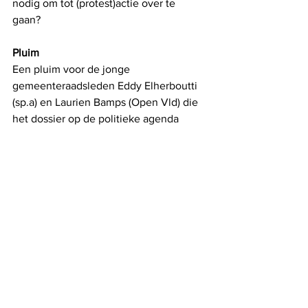
nodig om tot (protest)actie over te 
gaan? 
Pluim
Een pluim voor de jonge 
gemeenteraadsleden Eddy Elherboutti 
(sp.a) en Laurien Bamps (Open Vld) die 
het dossier op de politieke agenda 
plaatsten en het vuur aan het lont 
hielden. Of hoe paars opnieuw even 
opkleurt in de Trudo-stad. 
Alles weergeven
Recente blogposts