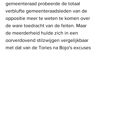
gemeenteraad probeerde de totaal 
verblufte gemeenteraadsleden van de 
oppositie meer te weten te komen over 
de ware toedracht van de feiten. Maar 
de meerderheid hulde zich in een 
oorverdovend stilzwijgen vergelijkbaar 
met dat van de Tories na Bojo's excuses 
in het Britse parlement afgelopen 
maandagnamiddag. Wordt ongetwijfeld 
vervolgd. 
Alles weergeven
Recente blogposts