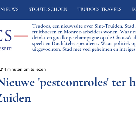
NIEUWS
STOUTE SCHOEN
TRUDOCS TRAVELS
K
Trudocs, een nieuwssite over Sint-Truiden. Sta
fruitboeren en Monroe-arbeiders wonen. Waar 
drinkt en goedkope champagne op de Chaussée
speelt en Duchâtelet speculeert. Waar politiek o
uitgevochten. Stad met veel geheimen en intriges
21
1 minuten om te lezen
Nieuwe 'pestcontroles' ter 
Zuiden