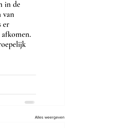
 in de 
n van 
 er 
t afkomen. 
roepelijk 
Alles weergeven