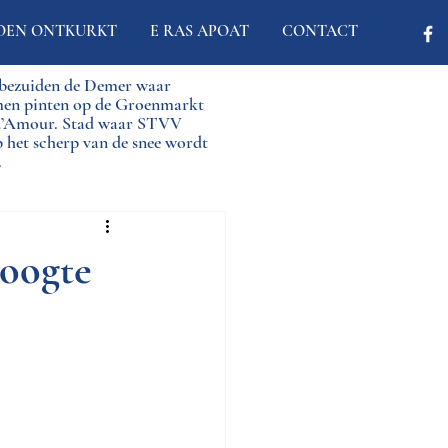
OEN ONTKURKT
E RAS APOAT
CONTACT
d bezuiden de Demer waar
men pinten op de Groenmarkt
 d’Amour. Stad waar STVV
p het scherp van de snee wordt
.
hoogte