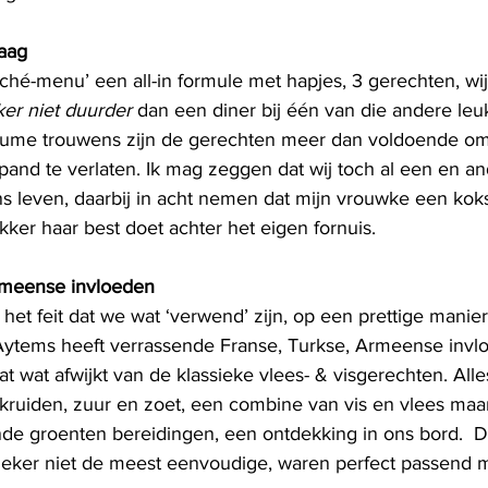
aag
hé-menu’ een all-in formule met hapjes, 3 gerechten, wij
ker niet duurder
 dan een diner bij één van die andere leu
olume trouwens zijn de gerechten meer dan voldoende o
and te verlaten. Ik mag zeggen dat wij toch al een en a
 leven, daarbij in acht nemen dat mijn vrouwke een koks
ker haar best doet achter het eigen fornuis. 
rmeense invloeden
t feit dat we wat ‘verwend’ zijn, op een prettige manier 
Aytems heeft verrassende Franse, Turkse, Armeense invl
 wat afwijkt van de klassieke vlees- & visgerechten. All
kruiden, zuur en zoet, een combine van vis en vlees maar
nde groenten bereidingen, een ontdekking in ons bord.  
zeker niet de meest eenvoudige, waren perfect passend me