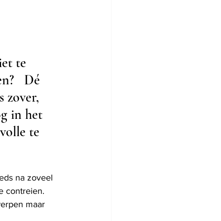
et te 
en?   Dé 
 zover, 
g in het 
olle te 
eeds na zoveel 
 contreien.  
werpen maar 