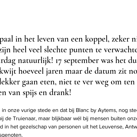
paal in het leven van een koppel, zeker ni
zijn heel veel slechte punten te verwacht
rdag natuurlijk! 17 september was het dus
 kwijt hoeveel jaren maar de datum zit no
ekker gaan eten, niet te ver weg om ten v
n van spijs en drank!
 in onze vurige stede en dat bij Blanc by Aytems, nog st
j de Truienaar, maar blijkbaar wél bij mensen buiten onze
d in het gezelschap van personen uit het Leuvense, Ant
sgenoten. 