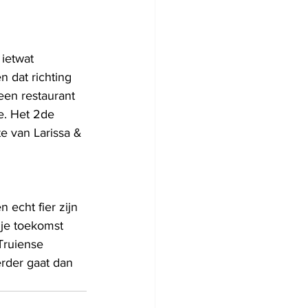
 ietwat 
n dat richting 
en restaurant 
e. Het 2de 
te van Larissa & 
echt fier zijn 
ije toekomst 
Truiense 
rder gaat dan 