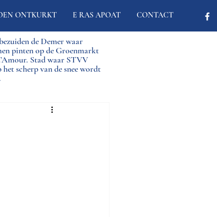
OEN ONTKURKT
E RAS APOAT
CONTACT
d bezuiden de Demer waar
men pinten op de Groenmarkt
 d’Amour. Stad waar STVV
p het scherp van de snee wordt
.