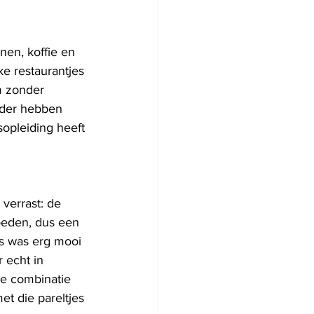
nen, koffie en 
ke restaurantjes 
m zonder 
nder hebben 
opleiding heeft 
verrast: de 
oeden, dus een 
es was erg mooi 
 echt in 
De combinatie 
t die pareltjes 