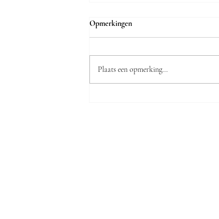
Opmerkingen
Plaats een opmerking...
De keramische waarheid volgens
Katja Jamar: "Veel Truienaren
zijn verrast dat onze zaak bestaat"