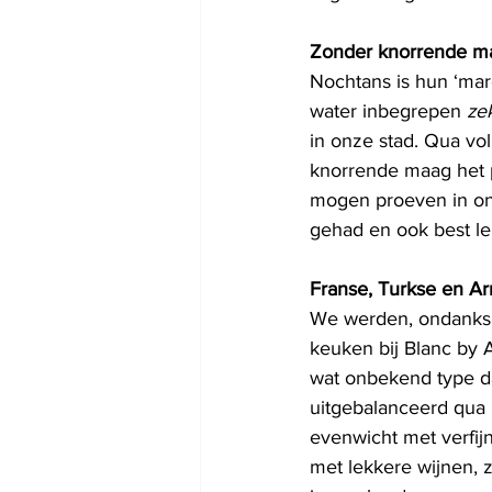
Zonder knorrende m
Nochtans is hun ‘marc
water inbegrepen 
ze
in onze stad. Qua v
knorrende maag het p
mogen proeven in ons
gehad en ook best lek
Franse, Turkse en A
We werden, ondanks he
keuken bij Blanc by 
wat onbekend type dat
uitgebalanceerd qua 
evenwicht met verfij
met lekkere wijnen, 