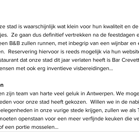
ze stad is waarschijnlijk wat klein voor hun kwaliteit en de
es.  Ze gaan dus definitief vertrekken na de feestdagen e
en B&B zullen runnen, met inbegrip van een wijnbar en e
n.  Reservering hiervoor is reeds mogelijk via hun websit
taurant dat onze stad dit jaar verlaten heeft is Bar Crevet
nsen met ook erg inventieve visbereidingen...
en
 zijn team van harte veel geluk in Antwerpen. We mogen 
eleden voor onze stad heeft gekozen.  Willen we in de nab
elegenheden in onze vurige stede krijgen, zullen we als 
moeten openstaan voor een meer verfijnde keuken die ve
of een portie mosselen… 