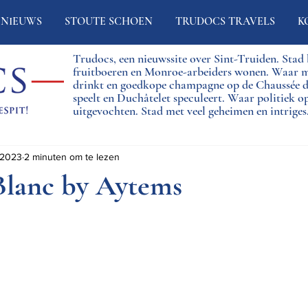
NIEUWS
STOUTE SCHOEN
TRUDOCS TRAVELS
K
Trudocs, een nieuwssite over Sint-Truiden. Sta
fruitboeren en Monroe-arbeiders wonen. Waar 
drinkt en goedkope champagne op de Chaussée
speelt en Duchâtelet speculeert. Waar politiek o
uitgevochten. Stad met veel geheimen en intriges
 2023
2 minuten om te lezen
lanc by Aytems