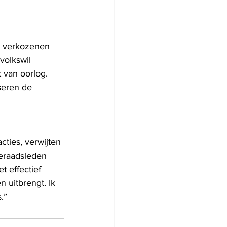
e verkozenen 
volkswil 
 van oorlog. 
seren de 
cties, verwijten 
eraadsleden 
 effectief 
 uitbrengt. Ik 
.”