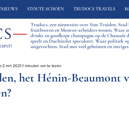
NIEUWS
STOUTE SCHOEN
TRUDOCS TRAVELS
K
Trudocs, een nieuwssite over Sint-Truiden. Sta
fruitboeren en Monroe-arbeiders wonen. Waar 
drinkt en goedkope champagne op de Chaussée
speelt en Duchâtelet speculeert. Waar politiek o
uitgevochten. Stad met veel geheimen en intriges
e
2 mrt 2021
1 minuten om te lezen
den, het Hénin-Beaumont 
en?