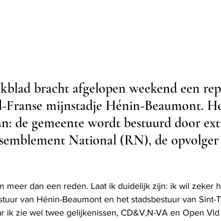
kblad bracht afgelopen weekend een rep
d-Franse mijnstadje Hénin-Beaumont. He
an: de gemeente wordt bestuurd door ex
ssemblement National (RN), de opvolger
 
Om meer dan een reden. Laat ik duidelijk zijn: ik wil zeker 
uur van Hénin-Beaumont en het stadsbestuur van Sint-Tr
aar ik zie wel twee gelijkenissen, CD&V,N-VA en Open Vl