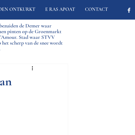
OEN ONTKURKT
E RAS APOAT
CONTACT
d bezuiden de Demer waar
men pinten op de Groenmarkt
 d’Amour. Stad waar STVV
p het scherp van de snee wordt
.
van