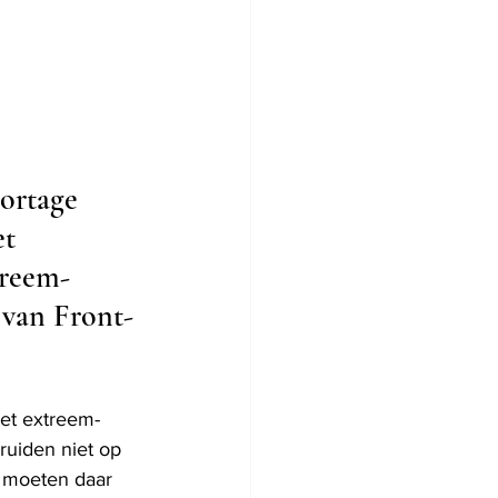
ortage 
t 
treem-
 van Front-
het extreem-
uiden niet op 
d moeten daar 