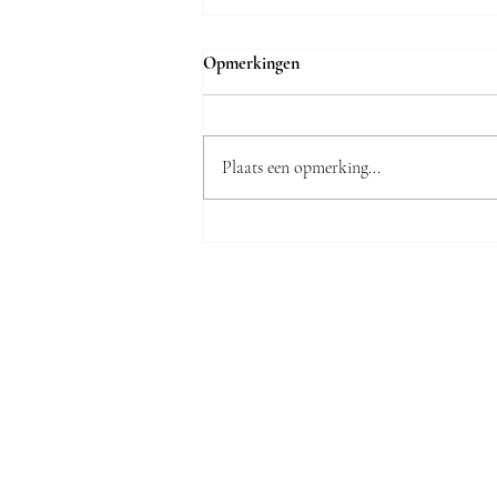
Opmerkingen
Plaats een opmerking...
De zaak Heeren door de ogen
van onze huiscartoonist: "Twee
Sjoemelpoedels"