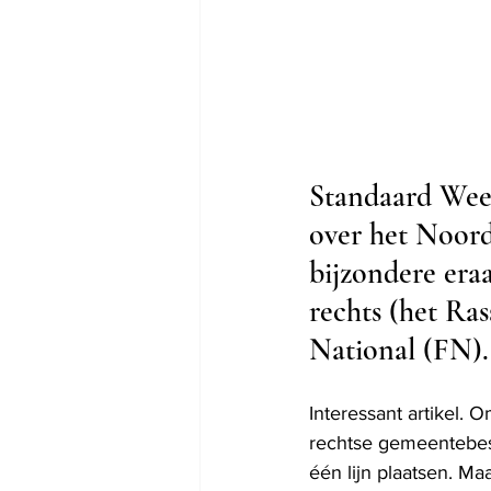
Standaard Wee
over het Noor
bijzondere era
rechts (het Ra
National (FN).
Interessant artikel. 
rechtse gemeentebest
één lijn plaatsen. M