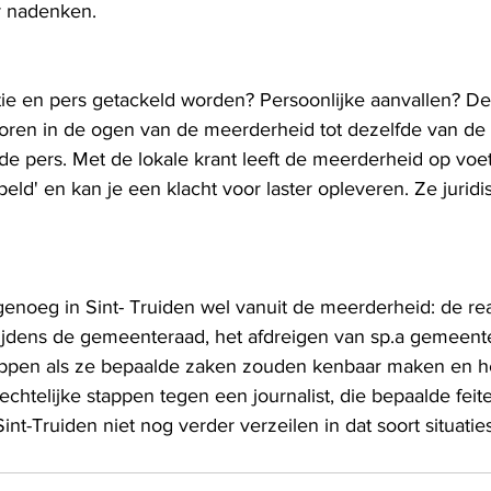
r nadenken.
sitie en pers getackeld worden? Persoonlijke aanvallen? D
oren in de ogen van de meerderheid tot dezelfde van de 
de pers. Met de lokale krant leeft de meerderheid op voet
eld' en kan je een klacht voor laster opleveren. Ze juridi
 genoeg in Sint- Truiden wel vanuit de meerderheid: de rea
ijdens de gemeenteraad, het afdreigen van sp.a gemeent
appen als ze bepaalde zaken zouden kenbaar maken en het
telijke stappen tegen een journalist, die bepaalde feiten
int-Truiden niet nog verder verzeilen in dat soort situaties