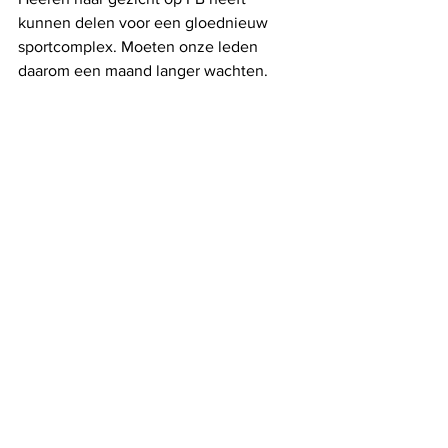
kunnen delen voor een gloednieuw 
sportcomplex. Moeten onze leden 
daarom een maand langer wachten. 
Menen die dat nu echt? Dat is toch 
spugen in het gezicht van onze leden. 
Inside informatie heeft mij ook geleerd 
dat er niet genoeg redders ter 
beschikking zouden zijn in de 
opstartperiode. Iets waar het stad zelf 
voor gezorgd heeft door al haar 
aangenomen redders buiten te gooien 
na sluiting van het oude zwembad."
Alles weergeven