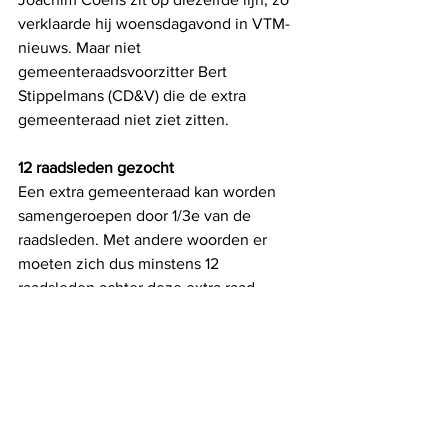
verklaarde hij woensdagavond in VTM-
nieuws. Maar niet 
gemeenteraadsvoorzitter Bert 
Stippelmans (CD&V) die de extra 
gemeenteraad niet ziet zitten. 
12 raadsleden gezocht
Een extra gemeenteraad kan worden 
samengeroepen door 1/3e van de 
raadsleden. Met andere woorden er 
moeten zich dus minstens 12 
raadsleden achter deze extra raad 
scharen. Vooruit vraagt dan ook aan de 
raadsleden van Groen, open VLD en N-
VA om hun vraag naar informatie te 
ondersteunen want met 10 raadsleden 
kunnen de socialisten de 
gemeenteraad dus niet doen 