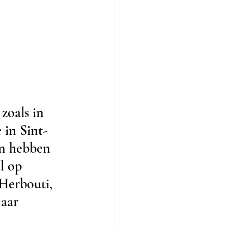
zoals in 
 in Sint-
n hebben 
l op 
Herbouti, 
aar 