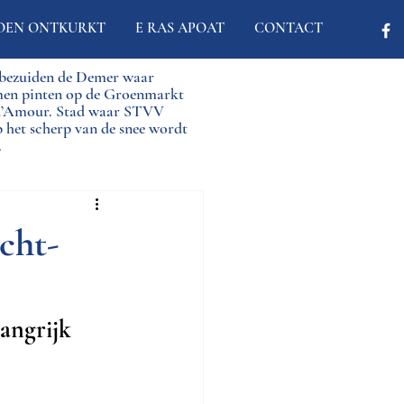
OEN ONTKURKT
E RAS APOAT
CONTACT
d bezuiden de Demer waar
men pinten op de Groenmarkt
 d’Amour. Stad waar STVV
p het scherp van de snee wordt
.
cht-
angrijk