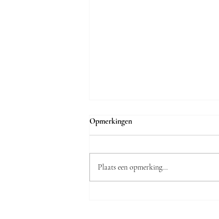
Opmerkingen
Plaats een opmerking...
De keramische waarheid volgens
Katja Jamar: "Veel Truienaren
zijn verrast dat onze zaak bestaat"