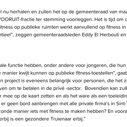
stel nu herhalen en zullen het op de gemeenteraad van m
ORUIT-fractie ter stemming voorleggen. Het is tijd om d
tness op publieke ruimten werkt aanvullend op fitness in 
entieel”, zeggen gemeenteraadsleden Eddy El Herbouti en
iale functie hebben, onder andere voor jongeren, die hun
manier kwijt kunnen op publieke fitness-toestellen", gaat
n project is eveneens belangrijk voor personen, die het zi
en om te betalen in de privé -sector.  Bovendien kan zulk 
 mee op de kaart zetten en als het ware als een toeleidi
r geen bord aanbrengen met alle private firma’s in Sint-
onde manier iets met fitness te maken hebben? En vooral
rbij is een gezondere Truienaar erbij.” 