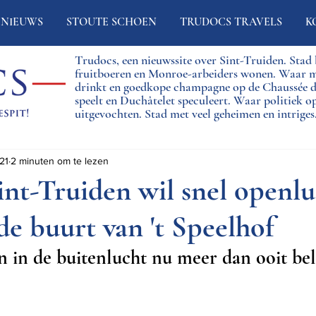
NIEUWS
STOUTE SCHOEN
TRUDOCS TRAVELS
K
Trudocs, een nieuwssite over Sint-Truiden. Sta
fruitboeren en Monroe-arbeiders wonen. Waar 
drinkt en goedkope champagne op de Chaussée
speelt en Duchâtelet speculeert. Waar politiek o
uitgevochten. Stad met veel geheimen en intriges
21
2 minuten om te lezen
int-Truiden wil snel openlu
 de buurt van 't Speelhof
 in de buitenlucht nu meer dan ooit bel