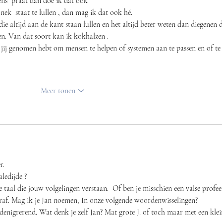
ns  praat dan doe ik dat ook
 nek  staat te lullen , dan mag ik dat ook hé.
 die altijd aan de kant staan lullen en het altijd beter weten dan diegenen d
en. Van dat soort kan ik kokhalzen .
n  jij genomen hebt om mensen te helpen of systemen aan te passen en of te
Meer tonen
r.
ledijde ?
 taal die jouw volgelingen verstaan.  Of ben je misschien een valse profeet
raf. Mag ik je Jan noemen, In onze volgende woordenwisselingen?
denigrerend. Wat denk je zelf Jan? Mat grote J. of toch maar met een klein