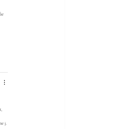
ie 
 
, 
e j.