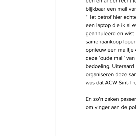
één en ander recht t
blijkbaar een mail v
"Het betrof hier echt
een laptop die ik al 
geannuleerd en wist 
samenaankoop lopende
opnieuw een mailtje o
deze ‘oude mail’ van 
bedoeling. Uiteraard 
organiseren deze sam
was dat ACW Sint-Trui
En zo'n zaken passere
om vinger aan de pol