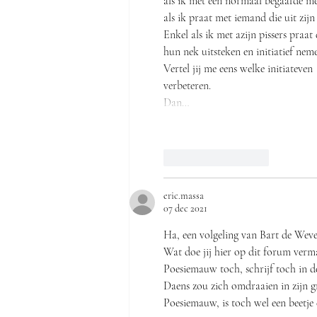
als ik met een normaal begaafde me
als ik praat met iemand die uit zijn
Enkel als ik met azijn pissers praat
hun nek uitsteken en initiatief nem
Vertel jij me eens welke initiateve
verbeteren. 
Dan…
Like
Reageren
eric.massa
07 dec 2021
Ha, een volgeling van Bart de Weve
Wat doe jij hier op dit forum verma
Poesiemauw toch, schrijf toch in de
Daens zou zich omdraaien in zijn g
Poesiemauw, is toch wel een beetje 