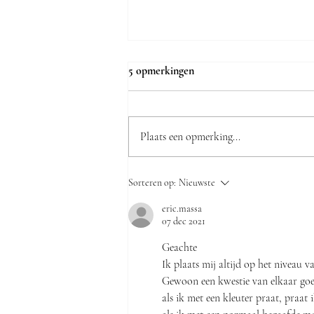
5 opmerkingen
Plaats een opmerking...
De keramische waarheid volgens
Sorteren op:
Nieuwste
Katja Jamar: "Veel Truienaren
zijn verrast dat onze zaak bestaat"
eric.massa
07 dec 2021
Geachte
Ik plaats mij altijd op het niveau v
Gewoon een kwestie van elkaar goed
als ik met een kleuter praat, praat 