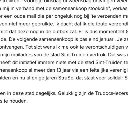
e trekken. "Voorbije dinsdag of woensdag ontvingen velen 
an mij in verband met de samenaankoop stookolie", verkaa
er een oude mail die per ongeluk nog bij ‘te verzenden mai
even niet meer gebruikte. Ik dacht dat ik die foute verzen
niet dat deze nog in de outbox zat. Er is dus momenteel
. De volgende samenaankoop is pas eind januari. Je zal 
ntvangen. Tot slot wens ik me ook te verontschuldigen vo
mijn mailadres van de stad Sint-Truiden vertrok. Dat was 
heeft dit initiatief immers niets met de stad Sint-Truiden 
enaankoop al meer dan 13 jaar via een feitelijke verenig
den en nu al enige jaren StruSol dat staat voor solidair S
n in deze stad dagelijks. Gelukkig zijn de Trudocs-lezers
s te houden. 