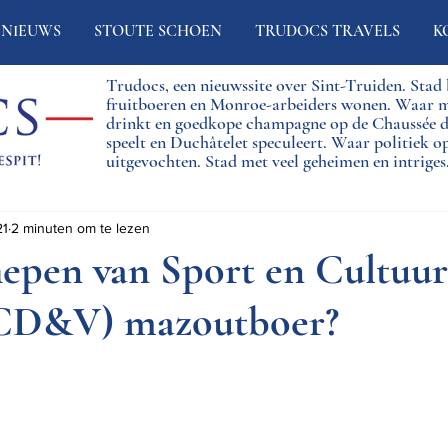
NIEUWS
STOUTE SCHOEN
TRUDOCS TRAVELS
K
Trudocs, een nieuwssite over Sint-Truiden. Sta
fruitboeren en Monroe-arbeiders wonen. Waar 
drinkt en goedkope champagne op de Chaussée
speelt en Duchâtelet speculeert. Waar politiek o
uitgevochten. Stad met veel geheimen en intriges
21
2 minuten om te lezen
epen van Sport en Cultuur
(CD&V) mazoutboer?