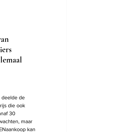
van 
ers 
llemaal 
, deelde de 
ijs die ook 
anaf 30 
 wachten, maar 
MENaankoop kan 