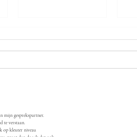
Veel woorden, weinig visie:
Vuur 
Vandenhove laat site Oud
vulka
Atheneum verder verkommeren
an mijn gesprekspartner.
 te verstaan.
ik op kleuter niveau