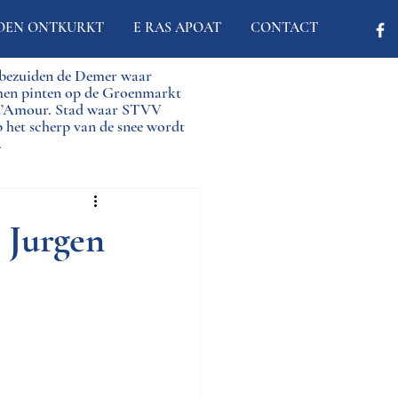
OEN ONTKURKT
E RAS APOAT
CONTACT
d bezuiden de Demer waar
men pinten op de Groenmarkt
 d’Amour. Stad waar STVV
p het scherp van de snee wordt
.
 Jurgen