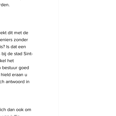
den.  
kt dit met de 
eniers zonder 
? Is dat een 
ij de stad Sint-
kel het 
n bestuur goed 
hield eraan u 
ch antwoord in 
zich dan ook om 