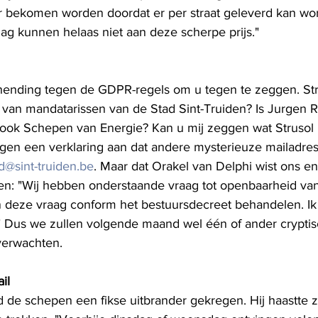
r bekomen worden doordat er per straat geleverd kan wor
ag kunnen helaas niet aan deze scherpe prijs."
hending tegen de GDPR-regels om u tegen te zeggen. Stre
van mandatarissen van de Stad Sint-Truiden? Is Jurgen R
ook Schepen van Energie? Kan u mij zeggen wat Strusol is
en een verklaring aan dat andere mysterieuze mailadres b
@sint-truiden.be
. Maar dat Orakel van Delphi wist ons en
en: "Wij hebben onderstaande vraag tot openbaarheid va
n deze vraag conform het bestuursdecreet behandelen. Ik 
." Dus we zullen volgende maand wel één of ander cryptis
verwachten.
il
ad de schepen een fikse uitbrander gekregen. Hij haastte 