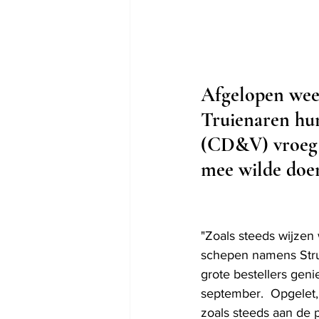
Afgelopen week
Truienaren hu
(CD&V) vroeg v
mee wilde doe
"Zoals steeds wijzen 
schepen namens Struso
grote bestellers geni
september.  Opgelet,
zoals steeds aan de