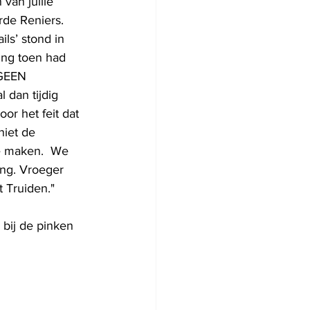
van jullie 
rde Reniers. 
ls’ stond in 
ding toen had 
 GEEN 
dan tijdig 
or het feit dat 
niet de 
te maken.  We 
ing. Vroeger 
t Truiden."
 bij de pinken 