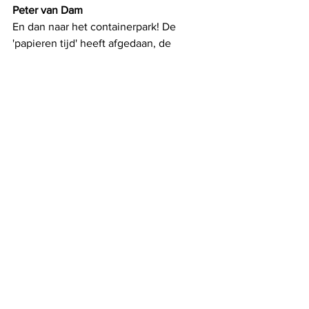
Peter van Dam
En dan naar het containerpark! De 
'papieren tijd' heeft afgedaan, de 
'digitale tijd ' deelt nu de infolakens uit. 
Spaar de, in onze generatie, 
ontgoochelde jeugd. Dat alle partijen 
zich scharen achter de 'Jeanne', pardon 
de 'Jean d'Arc' , Peter van Dam. Hij is de 
Trudocs-heraut in deze 'afschafwens'. 
Ge kunt hem volgen. Hij is geen 
marathonloper...!
De stoute schoen
Alles weergeven
Recente blogposts