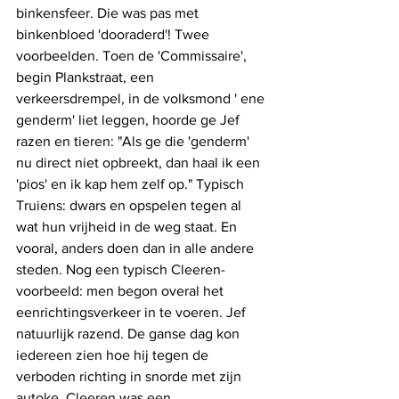
binkensfeer. Die was pas met 
binkenbloed 'dooraderd'! Twee 
voorbeelden. Toen de 'Commissaire', 
begin Plankstraat, een 
verkeersdrempel, in de volksmond ' ene 
genderm' liet leggen, hoorde ge Jef 
razen en tieren: "Als ge die 'genderm' 
nu direct niet opbreekt, dan haal ik een 
'pios' en ik kap hem zelf op." Typisch 
Truiens: dwars en opspelen tegen al 
wat hun vrijheid in de weg staat. En 
vooral, anders doen dan in alle andere 
steden. Nog een typisch Cleeren-
voorbeeld: men begon overal het 
eenrichtingsverkeer in te voeren. Jef 
natuurlijk razend. De ganse dag kon 
iedereen zien hoe hij tegen de 
verboden richting in snorde met zijn 
autoke. Cleeren was een 