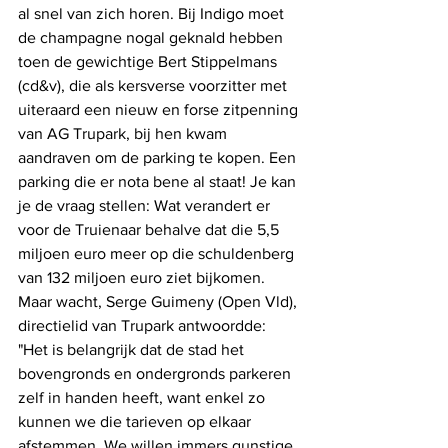
al snel van zich horen. 
Bij Indigo moet 
de champagne nogal geknald hebben 
toen de gewichtige Bert Stippelmans 
(cd&v), die als kersverse voorzitter met 
uiteraard een nieuw en forse zitpenning 
van AG Trupark, bij hen kwam 
aandraven om de parking te kopen. Een 
parking die er nota bene al staat! Je kan 
je de vraag stellen: Wat verandert er 
voor de Truienaar behalve dat die 5,5 
miljoen euro meer op die schuldenberg 
van 132 miljoen euro ziet bijkomen. 
Maar wacht, Serge Guimeny (Open Vld), 
directielid van Trupark antwoordde: 
"Het is belangrijk dat de stad het 
bovengronds en ondergronds parkeren 
zelf in handen heeft, want enkel zo 
kunnen we die tarieven op elkaar 
afstemmen. We willen immers gunstige 