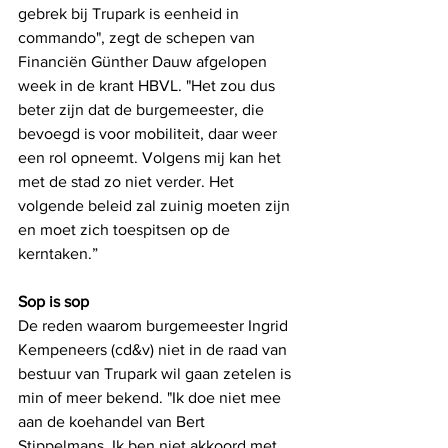
gebrek bij Trupark is eenheid in 
commando", zegt de schepen van 
Financiën Günther Dauw afgelopen 
week in de krant HBVL. "Het zou dus 
beter zijn dat de burgemeester, die 
bevoegd is voor mobiliteit, daar weer 
een rol opneemt. Volgens mij kan het 
met de stad zo niet verder. Het 
volgende beleid zal zuinig moeten zijn 
en moet zich toespitsen op de 
kerntaken.”
Sop is sop
De reden waarom burgemeester Ingrid 
Kempeneers (cd&v) niet in de raad van 
bestuur van Trupark wil gaan zetelen is 
min of meer bekend. "Ik doe niet mee 
aan de koehandel van Bert 
Stippelmans. Ik ben niet akkoord met 