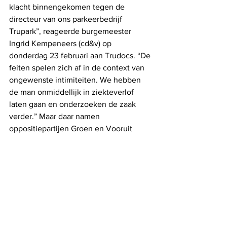
klacht binnengekomen tegen de 
directeur van ons parkeerbedrijf 
Trupark”, reageerde burgemeester 
Ingrid Kempeneers (cd&v) op 
donderdag 23 februari aan Trudocs. “De 
feiten spelen zich af in de context van 
ongewenste intimiteiten. We hebben 
de man onmiddellijk in ziekteverlof 
laten gaan en onderzoeken de zaak 
verder.” Maar daar namen 
oppositiepartijen Groen en Vooruit 
geen genoegen mee. “Wij willen exact 
weten wat daar aan de hand is”, zei 
gemeenteraadslid Marleen Thijs. “Want 
als blijkt dat het hier om een 
#MeToo
-
verhaal gaat, dan gaat die man er voor 
ons onmiddellijk uit. Daarbij, zo iemand 
ga je niet op ziekteverlof sturen hè. Hij 
zou beter preventief geschorst worden. 