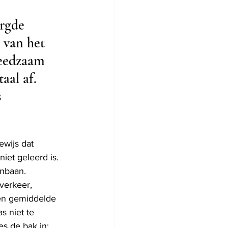
rgde 
 van het 
reedzaam 
aal af. 
 
wijs dat
iet geleerd is. 
enbaan.
verkeer, 
en gemiddelde 
 niet te 
s de bak in: 