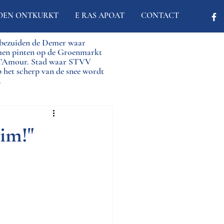
OEN ONTKURKT
E RAS APOAT
CONTACT
d bezuiden de Demer waar
men pinten op de Groenmarkt
 d’Amour. Stad waar STVV
p het scherp van de snee wordt
.
uim!"