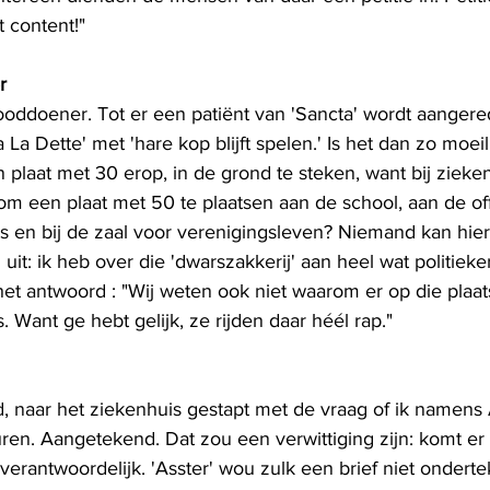
 content!"
r
dooddoener. Tot er een patiënt van 'Sancta' wordt aanger
La Dette' met 'hare kop blijft spelen.' Is het dan zo moeil
n plaat met 30 erop, in de grond te steken, want bij zieke
om een plaat met 50 te plaatsen aan de school, aan de off
ts en bij de zaal voor verenigingsleven? Niemand kan hier
 uit: ik heb over die 'dwarszakkerij' aan heel wat politieke
het antwoord : "Wij weten ook niet waarom er op die plaa
. Want ge hebt gelijk, ze rijden daar héél rap." 
d, naar het ziekenhuis gestapt met de vraag of ik namens 
en. Aangetekend. Dat zou een verwittiging zijn: komt er 
erantwoordelijk. 'Asster' wou zulk een brief niet ondert