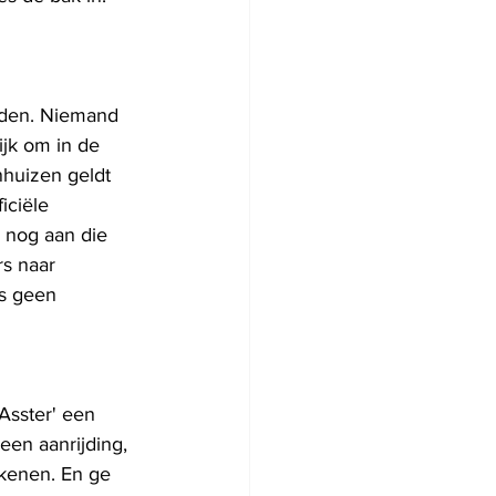
eden. Niemand 
ijk om in de 
nhuizen geldt 
iciële 
 nog aan die 
rs naar
ts geen 
Asster' een 
een aanrijding, 
ekenen. En ge 