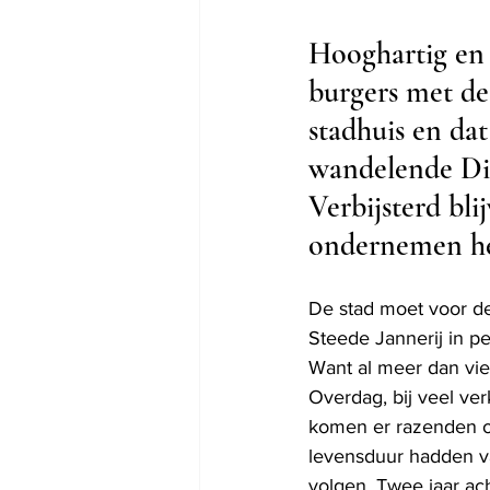
Hooghartig en 
burgers met de
stadhuis en da
wandelende Dir
Verbijsterd bli
ondernemen hee
De stad moet voor de
Steede Jannerij in p
Want al meer dan vier
Overdag, bij veel ver
komen er razenden o
levensduur hadden va
volgen. Twee jaar ach