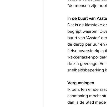
"de mensen zijn nooit
In de buurt van Asste
Dat is de klassieke 
begrijpt waarom 'Diva 
buurt van 'Asster' ee
de dertig per uur en 
fietsenoversteekplaa
'kakkerlakkenpolitiek'
de zin gevraagd. En 
snelheidsbeperking is
Vergunningen
Ik ben, ten einde raa
aanmaning mocht stur
dan is de Stad mede v