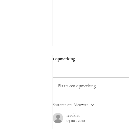
1 opmerking
Plaats een opmerking...
De Laatste Woorden van De
Sorteren op:
Nieuwste
Stoute Schoen
revoklat
03 mrt 2022