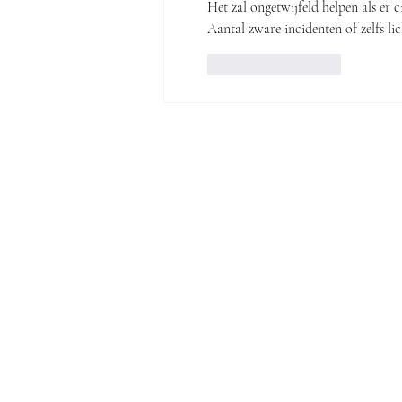
Het zal ongetwijfeld helpen als er c
Aantal zware incidenten of zelfs li
Like
Reageren
© 2020 by
Bernie