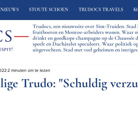
NIEUWS
STOUTE SCHOEN
TRUDOCS TRAVELS
K
Trudocs, een nieuwssite over Sint-Truiden. Sta
fruitboeren en Monroe-arbeiders wonen. Waar 
drinkt en goedkope champagne op de Chaussée
speelt en Duchâtelet speculeert. Waar politiek o
uitgevochten. Stad met veel geheimen en intriges
2022
2 minuten om te lezen
ilige Trudo: "Schuldig verz