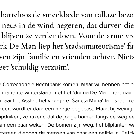
harteloos de smeekbede van talloze bezo
 neus in de wind negeren, dat durven die
t blijven ze verder doen. Voor de arme v
k De Man liep het 'stadsamateurisme' fat
jven zijn familie en vrienden achter. Niets
t 'schuldig verzuim'.
 Correctionele Rechtbank komen. Maar wij hebben het be
ermanente winterslaap' met het 'drama De Man' helemaal n
 jaar ligt Asster, het vroegere 'Sancta Maria' langs een r
keer, wordt er daar een beetje opgepast. Maar, bij weinig 
pduiken, zo razend dat de jonge bomen langs de weg e
n een paar weken. De bomen zijn weg, het bijplanten was
tereen dienden de mensen van daar een petitie in. Petitie