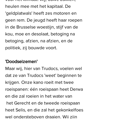
heulen mee met het kapitaal. De 
'geldplatwals' heeft zes motoren en 
geen rem. De jeugd heeft haar roepen 
in de Brusselse woestijn, stijf van de 
kou, moe en desolaat, betoging na 
betoging, afzien, na afzien, en de 
politiek, zij bouwde voort. 
'Doodseizemen'
Maar wij, hier van Trudocs, voelen wel 
dat ze van Trudocs 'weet' beginnen te 
krijgen. Onze kano roeit met twee 
roeispanen: één roeispaan heet Derwa 
en die zal roeien in het water van
 het Gerecht en de tweede roeispaan 
heet Selis, en die zal het gekonkelfoes 
wel ondersteboven draaien. Wij zijn 
onze teergeliefde nakomelingen toch 