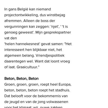
In gans België kan niemand 
projectontwikkeling, dus winstbejag 
afremmen. Alleen de boss der 
vergunningen kan zeggen: 'njet', ' 't is 
genoeg geweest'. Mijn gesprekspartner 
vat den
'helen hannekesnest' gevat samen: "Het 
interesseert hen blijkbaar niet, het 
algemeen belang. Vriendjespolitiek 
daarentegen wel. Want dat loont vroeg 
of laat. Graaicultuur." 
Beton, Beton, Beton
Groen, groen, groen, roept heel Europa, 
beton, beton, beton roept het stadhuis. 
Dat belooft voor de bekommernis van 
de jeugd en van de jong volwassenen 
voor het klimaat: wij, ouwe zakken, 