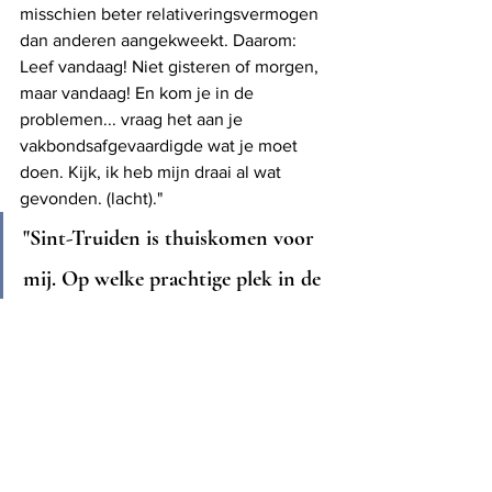
misschien beter relativeringsvermogen 
dan anderen aangekweekt. Daarom: 
Leef vandaag! Niet gisteren of morgen, 
maar vandaag! En kom je in de 
problemen... vraag het aan je 
vakbondsafgevaardigde wat je moet 
doen. Kijk, ik heb mijn draai al wat 
gevonden. (lacht)."
"Sint-Truiden is thuiskomen voor 
mij. Op welke prachtige plek in de 
wereld ik ook ben, het is altijd fijn 
weer in mijn eigen stad te zijn. 
Wat betekent Sint-Truiden voor jou? 
"Sint-Truiden is thuiskomen voor mij. 
Op welke prachtige plek in de wereld ik 