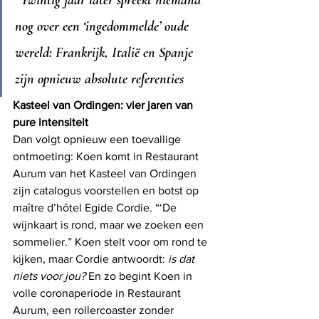
"Twintig jaar later spreekt niemand 
nog over een ‘ingedommelde’ oude 
wereld: 
Frankrijk, Italië en Spanje 
zijn 
opnieuw absolute referenties
Kasteel van Ordingen: vier jaren van 
pure intensiteit
Dan volgt opnieuw een toevallige 
ontmoeting: Koen komt in Restaurant 
Aurum van het Kasteel van Ordingen 
zijn catalogus voorstellen en botst op 
maître d’hôtel Egide Cordie. “‘De 
wijnkaart is rond, maar we zoeken een 
sommelier.” Koen stelt voor om rond te 
kijken, maar Cordie antwoordt: 
is dat 
niets voor jou?
 En zo begint Koen in 
volle coronaperiode in Restaurant 
Aurum, een rollercoaster zonder 