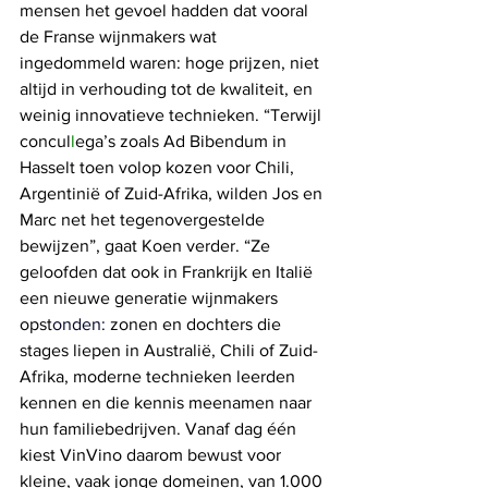
mensen het gevoel hadden dat vooral 
de Franse wijnmakers wat 
ingedommeld waren: hoge prijzen, niet 
altijd in verhouding tot de kwaliteit, en 
weinig innovatieve technieken. “Terwijl 
concul
l
ega’s zoals Ad Bibendum in 
Hasselt toen volop kozen voor Chili, 
Argentinië of Zuid-Afrika, wilden Jos en 
Marc net het tegenovergestelde 
bewijzen”, gaat Koen verder. “Ze 
geloofden dat ook in Frankrijk en Italië 
een nieuwe generatie wijnmakers 
opst
onden: 
zonen en dochters die 
stages liepen in Australië, Chili of Zuid-
Afrika, moderne technieken leerden 
kennen en die kennis meenamen naar 
hun familiebedrijven. Vanaf dag één 
kiest VinVino daarom bewust voor 
kleine, vaak jonge domeinen, van 1.000 