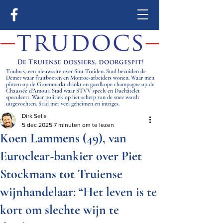
Trudocs, een nieuwssite over Sint-Truiden. Stad bezuiden de
Demer waar fruitboeren en Monroe-arbeiders wonen. Waar men
pinten op de Groenmarkt drinkt en goedkope champagne op de
Chaussée d’Amour. Stad waar STVV speelt en Duchâtelet
speculeert. Waar politiek op het scherp van de snee wordt
uitgevochten. Stad met veel geheimen en intriges.
Dirk Selis
5 dec 2025
7 minuten om te lezen
Koen Lammens (49), van
Euroclear-bankier over Piet
Stockmans tot Truiense
wijnhandelaar: “Het leven is te
kort om slechte wijn te