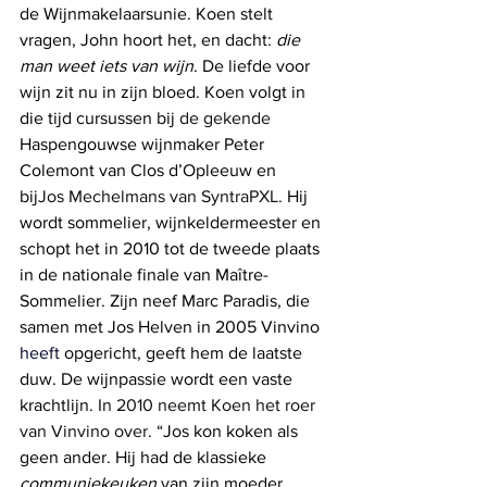
de Wijnmakelaarsunie. Koen stelt 
vragen, John hoort het, en dacht: 
die 
man weet iets van wijn
. De liefde voor 
wijn zit nu in zijn bloed. Koen volgt in 
die tijd cursussen bij 
de gekende 
Haspengouwse wijnmaker Peter 
Colemont van Clos d’Opleeuw en 
bij
Jos Mechelmans van SyntraPXL. 
Hij 
wordt sommelier, wijnkeldermeester en 
schopt het in 2010 tot de tweede plaats 
in de nationale finale van Maître-
Sommelier. Zijn neef Marc Paradis, die 
samen met Jos Helven in 2005 Vinvino
heeft 
opgericht, geeft hem de laatste 
duw. De wijnpassie wordt een vaste 
krachtlijn. 
In 2010 neemt Koen het roer 
van Vinvino over
. 
“Jos kon koken als 
geen ander. Hij had de klassieke 
communiekeuken 
van zijn moeder 