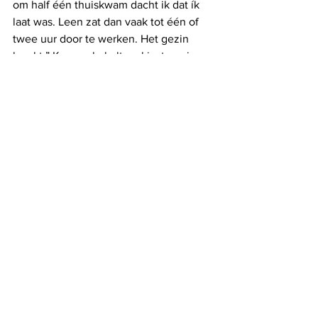
om half één thuiskwam dacht ik dat ík 
laat was. Leen zat dan vaak tot één of 
twee uur door te werken. Het gezin 
kraakt.” Koen schakelt en kiest opnieuw 
voor balans. Voor zijn kinderen. Voor 
zijn winkel. Voor rust.