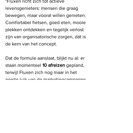
"Fluxen richt zich tot actieve 
levensgenieters: mensen die graag 
bewegen, maar vooral willen genieten. 
Comfortabel fietsen, goed eten, mooie 
plekken ontdekken en tegelijk verlost 
zijn van organisatorische zorgen, dát is 
de kern van het concept.
Dat de formule aanslaat, blijkt nu al: er 
staan momenteel 
10 afreizen
 gepland, 
terwijl Fluxen zich nog maar in het 
eerste luik van de marketingcampagne 
bevindt.
Klik 
hier
 voor meer info
Trudocs Travels