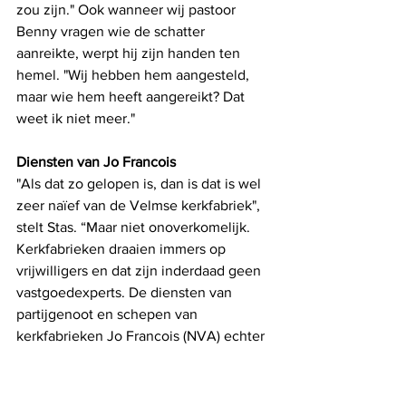
zou zijn." Ook wanneer wij pastoor 
Benny vragen wie de schatter 
aanreikte, werpt hij zijn handen ten 
hemel. "Wij hebben hem aangesteld, 
maar wie hem heeft aangereikt? Dat 
weet ik niet meer."
Diensten van Jo Francois
"Als dat zo gelopen is, dan is dat is wel 
zeer naïef van de Velmse kerkfabriek", 
stelt Stas. “Maar niet onoverkomelijk. 
Kerkfabrieken draaien immers op 
vrijwilligers en dat zijn inderdaad geen 
vastgoedexperts. De diensten van 
partijgenoot en schepen van 
kerkfabrieken Jo Francois (NVA) echter 
wel. Vreemd dat die hier geen 
opmerking over gemaakt hebben. 
Terwijl ze dat net wel deden, wanneer 