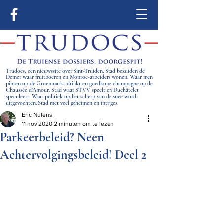
Trudocs, een nieuwssite over Sint-Truiden. Stad bezuiden de
Demer waar fruitboeren en Monroe-arbeiders wonen. Waar men
pinten op de Groenmarkt drinkt en goedkope champagne op de
Chaussée d’Amour. Stad waar STVV speelt en Duchâtelet
speculeert. Waar politiek op het scherp van de snee wordt
uitgevochten. Stad met veel geheimen en intriges.
Eric Nulens
11 nov 2020
2 minuten om te lezen
Parkeerbeleid? Neen
Achtervolgingsbeleid! Deel 2