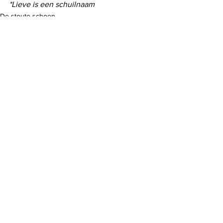
*Lieve is een schuilnaam
De stoute schoen
Alles weergeven
Recente blogposts