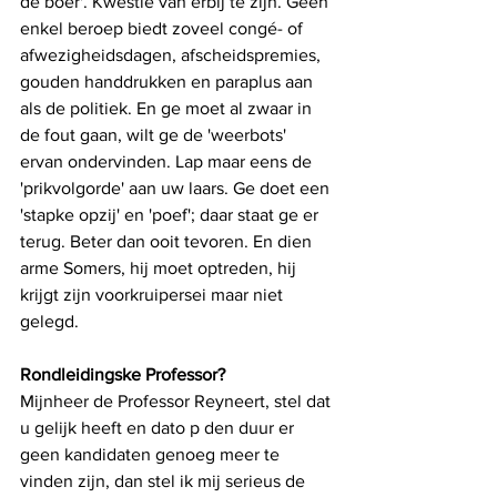
de boer'. Kwestie van erbij te zijn. Geen 
enkel beroep biedt zoveel congé- of 
afwezigheidsdagen, afscheidspremies, 
gouden handdrukken en paraplus aan 
als de politiek. En ge moet al zwaar in 
de fout gaan, wilt ge de 'weerbots' 
ervan ondervinden. Lap maar eens de 
'prikvolgorde' aan uw laars. Ge doet een 
'stapke opzij' en 'poef'; daar staat ge er 
terug. Beter dan ooit tevoren. En dien 
arme Somers, hij moet optreden, hij 
krijgt zijn voorkruipersei maar niet 
gelegd.
Rondleidingske Professor? 
Mijnheer de Professor Reyneert, stel dat 
u gelijk heeft en dato p den duur er 
geen kandidaten genoeg meer te 
vinden zijn, dan stel ik mij serieus de 