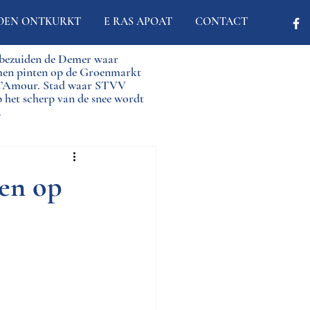
OEN ONTKURKT
E RAS APOAT
CONTACT
d bezuiden de Demer waar
men pinten op de Groenmarkt
 d’Amour. Stad waar STVV
p het scherp van de snee wordt
.
pen op