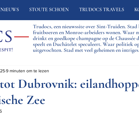
NIEUWS
STOUTE SCHOEN
TRUDOCS TRAVELS
K
Trudocs, een nieuwssite over Sint-Truiden. Sta
fruitboeren en Monroe-arbeiders wonen. Waar 
drinkt en goedkope champagne op de Chaussée
speelt en Duchâtelet speculeert. Waar politiek o
uitgevochten. Stad met veel geheimen en intriges
025
9 minuten om te lezen
 tot Dubrovnik: eilandhop
ische Zee
5