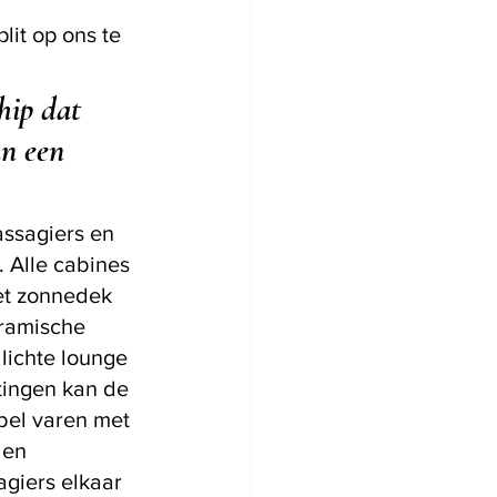
it op ons te 
hip dat 
an een 
assagiers en 
 Alle cabines 
het zonnedek 
ramische 
lichte lounge 
tingen kan de 
bel varen met 
 en 
giers elkaar 