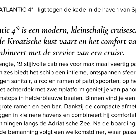
ATLANTIC 4*'  ligt tegen de kade in de haven van Spl
ic 4* is een modern, kleinschalig cruisesc
de Kroatische kust vaart en het comfort v
mbineert met de service van een cruise. 
engte, 19 stijlvolle cabines voor maximaal veertig p
zes biedt het schip een intieme, ontspannen sfeer.
gen sanitair, airco en ramen of patrijspoorten; op 
het achterdek met zwemplatform geniet je van pano
stops in helderblauwe baaien. Binnen vind je een 
grote ramen en een bar. Dankzij de compacte afme
ggen in kleinere havens en combineert hij comforta
mmingen langs de Adriatische Zee. Na de boarding
de bemanning volgt een welkomstdiner, waar passa