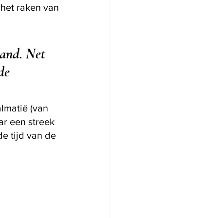
j het raken van 
land. Net 
de 
lmatië (van 
ar een streek 
e tijd van de 