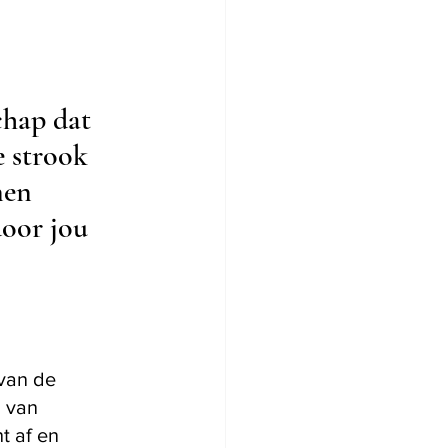
hap dat 
e strook 
nen 
door jou 
van de 
 van 
t af en 