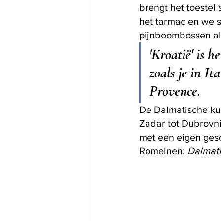
brengt het toestel 
het tarmac en we s
pijnboombossen al 
'Kroatië' is h
zoals je in It
Provence. 
De Dalmatische kus
Zadar tot Dubrovnik
met een eigen gesch
Romeinen: 
Dalmat