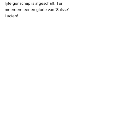
lijfeigenschap is afgeschaft. Ter 
meerdere eer en glorie van 'Suisse' 
Lucien!
De stoute schoen
Alles weergeven
Recente blogposts