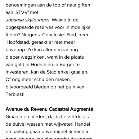
benoemingen aan de top of naar giften 
aan' STVV' met
Japanse skylounge
s. Waar zijn de 
opgespaarde reserves voor in moeilijke 
tijden? Nergens. Conclusie: Stad, neen 
'Hoofdstad, geraakt er niet meer 
bovenop. Ze kan alleen maar nog 
dieper wegzinken, want in de plaats 
van geld in Horeca en in Burger te 
investeren, kan de Stad enkel graaien. 
Of nog meer schulden maken, 
bijvoorbeeld bieden op het puin van 
Terbiest!
Avenue du Revenu Cadastral Augmenté
Graaien en bieden, dat is hetzelfde als 
de duivel wassen met wijwater! Handel 
en parking gaan onvermijdelijk hand in 
hand: de ene kan niet zonder de andere 