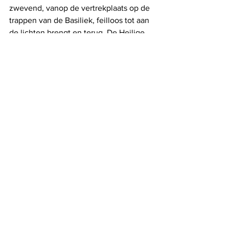
zwevend, vanop de vertrekplaats op de 
trappen van de Basiliek, feilloos tot aan 
de lichten brengt en terug. De Heilige 
Stoel waardeert de herbestemming van 
het bedevaartsoord van Kortenbos, 
verleent de schepenbank een volle 
aflaat en zet de procedure ter 
zaligverklaring van 'Lydia, Sancta 
Peeters' in. Iedere heerser had zijn 
narren....!
De stoute schoen
Alles weergeven
Recente blogposts