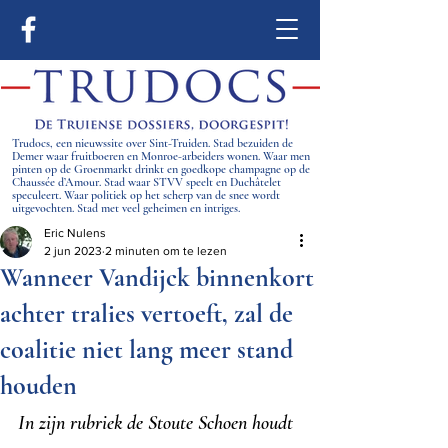
Trudocs, een nieuwssite over Sint-Truiden. Stad bezuiden de
Demer waar fruitboeren en Monroe-arbeiders wonen. Waar men
pinten op de Groenmarkt drinkt en goedkope champagne op de
Chaussée d’Amour. Stad waar STVV speelt en Duchâtelet
speculeert. Waar politiek op het scherp van de snee wordt
uitgevochten. Stad met veel geheimen en intriges.
Eric Nulens
2 jun 2023
2 minuten om te lezen
Wanneer Vandijck binnenkort
achter tralies vertoeft, zal de
coalitie niet lang meer stand
houden
In zijn rubriek de Stoute Schoen houdt 