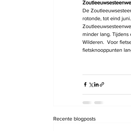
Zoutleeuwsesteenw
De Zoutleeuwsesteen
rotonde, tot eind jun
Zoutleeuwsesteenweg 
minder lang. Tijdens 
Wilderen.  Voor fietse
fietsknooppunten la
Recente blogposts