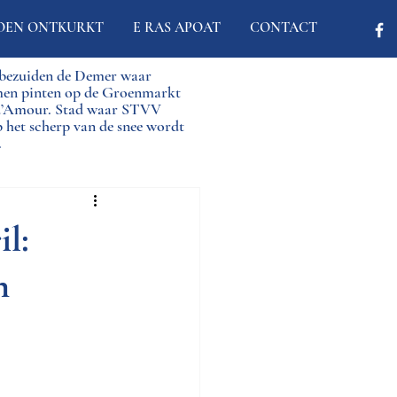
OEN ONTKURKT
E RAS APOAT
CONTACT
d bezuiden de Demer waar
men pinten op de Groenmarkt
 d’Amour. Stad waar STVV
p het scherp van de snee wordt
.
l:
n