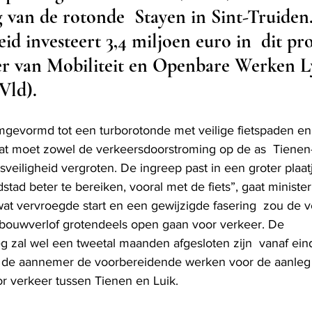
 van de rotonde  Stayen in Sint-Truiden
d investeert 3,4 miljoen euro in  dit proj
r van Mobiliteit en Openbare Werken L
Vld). 
gevormd tot een turborotonde met veilige fietspaden en
at moet zowel de verkeersdoorstroming op de as  Tienen-
tsveiligheid vergroten. De ingreep past in een groter plaa
ad beter te bereiken, vooral met de fiets”, gaat minister
wat vervroegde start en een gewijzigde fasering  zou de 
 bouwverlof grotendeels open gaan voor verkeer. De 
zal wel een tweetal maanden afgesloten zijn  vanaf eind 
rt de aannemer de voorbereidende werken voor de aanleg
or verkeer tussen Tienen en Luik.