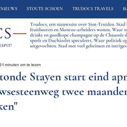
NIEUWS
STOUTE SCHOEN
TRUDOCS TRAVELS
K
Trudocs, een nieuwssite over Sint-Truiden. Sta
fruitboeren en Monroe-arbeiders wonen. Waar 
drinkt en goedkope champagne op de Chaussée
speelt en Duchâtelet speculeert. Waar politiek o
uitgevochten. Stad met veel geheimen en intriges
2
1 minuten om te lezen
onde Stayen start eind apri
uwsesteenweg twee maande
ken"