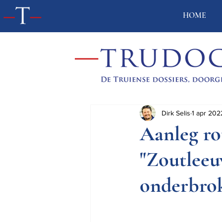
HOME
Dirk Selis
1 apr 202
Aanleg rot
"Zoutlee
onderbro