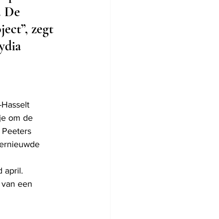
. De 
ect”, zegt 
ydia 
 
Hasselt 
tje om de 
 Peeters 
vernieuwde 
april. 
 van een 