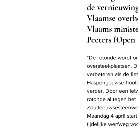
de vernieuwing
Vlaamse overhei
Vlaams ministe
Peeters (Open 
"De rotonde wordt om
oversteekplaatsen. D
verbeteren als de fie
Haspengouwse hoofdst
verder. Door een iet
rotonde al tegen het
Zoutleeuwsesteenweg 
Maandag 4 april sta
tijdelijke werfweg vo