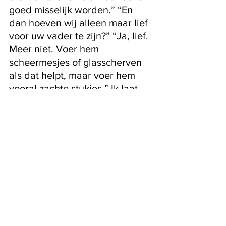
goed misselijk worden.” “En 
dan hoeven wij alleen maar lief 
voor uw vader te zijn?” “Ja, lief. 
Meer niet. Voer hem 
scheermesjes of glasscherven 
als dat helpt, maar voer hem 
vooral zachte stukjes.” Ik laat 
de rugzak achter en loop de 
voordeur uit. Mijn fiets staat er 
nog en mijn bel zit nog op het 
stuur. Binnen nu en een paar 
weken zal de bel van mijn stuur 
verdwijnen. Dat hebben de 
dokters toch gezegd. Maar voor 
nu is hij er nog. Dus ik bel en ik 
bel en ik bel. Ik bel en ik hoop 
dat de dood voor ons aan de 