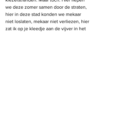
we deze zomer samen door de straten, 
hier in deze stad konden we mekaar 
niet loslaten, mekaar niet verliezen, hier 
zat ik op je kleedje aan de vijver in het 
park, maar in feite wist ik helemaal niets 
over je. Het stratenplan dat ik van je 
had, klopte niet of was hopeloos 
verouderd."
"Sorry, Jo..." “Je kan mijn rug op, Laura. 
Kruip maar in zijn goddelijke zwarte 
haren, hels en heimelijk mens dat je 
bent.”