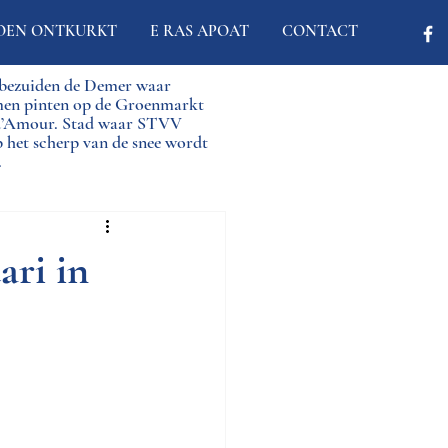
OEN ONTKURKT
E RAS APOAT
CONTACT
d bezuiden de Demer waar
men pinten op de Groenmarkt
 d’Amour. Stad waar STVV
p het scherp van de snee wordt
.
ari in