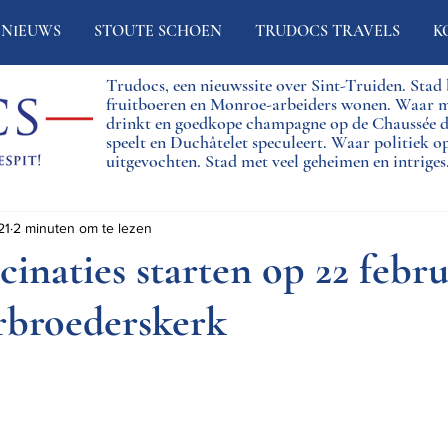
NIEUWS
STOUTE SCHOEN
TRUDOCS TRAVELS
K
Trudocs, een nieuwssite over Sint-Truiden. Sta
fruitboeren en Monroe-arbeiders wonen. Waar 
drinkt en goedkope champagne op de Chaussée
speelt en Duchâtelet speculeert. Waar politiek o
uitgevochten. Stad met veel geheimen en intriges
21
2 minuten om te lezen
cinaties starten op 22 febru
rbroederskerk