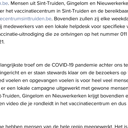
n.be
. Mensen uit Sint-Truiden, Gingelom en Nieuwerkerke
er het vaccinatiecentrum in Sint-Truiden en de bereikbaa
ecentrumsinttruiden.be
. Bovendien zullen zij elke weekd
ij medewerkers van een lokale helpdesk voor specifieke 
accinatie-uitnodiging die ze ontvingen op het nummer 011 
21.
elangrijkste troef om de COVID-19 pandemie achter ons te 
 ingericht en er staan stewards klaar om de bezoekers op
ed voelen en opgevangen voelen is voor heel veel mense
s er een lokale campagne uitgewerkt met gewone mensen u
t-Truiden, Gingelom en Nieuwerkerken krijgt bovendien e
 een video die je rondleidt in het vaccinatiecentrum en dus
e hebben mensen van de hele regio meegewerkt. Het is