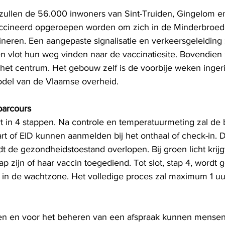
llen de 56.000 inwoners van Sint-Truiden, Gingelom e
cineerd opgeroepen worden om zich in de Minderbroeders
ineren. Een aangepaste signalisatie en verkeersgeleiding 
 vlot hun weg vinden naar de vaccinatiesite. Bovendien z
 het centrum. Het gebouw zelf is de voorbije weken ingeri
odel van de Vlaamse overheid.
parcours
t in 4 stappen. Na controle en temperatuurmeting zal de 
art of EID kunnen aanmelden bij het onthaal of check-in. Dit
t de gezondheidstoestand overlopen. Bij groen licht krij
ap zijn of haar vaccin toegediend. Tot slot, stap 4, wordt
n in de wachtzone. Het volledige proces zal maximum 1 uu
n en voor het beheren van een afspraak kunnen mensen 