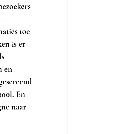
bezoekers 
 – 
aties toe 
en is er 
s 
n en 
 gescreend 
pool. En 
gne naar 