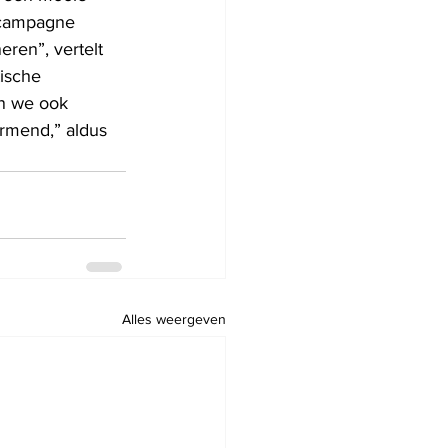
 campagne 
ren”, vertelt 
ische 
n we ook 
armend,” aldus 
Alles weergeven