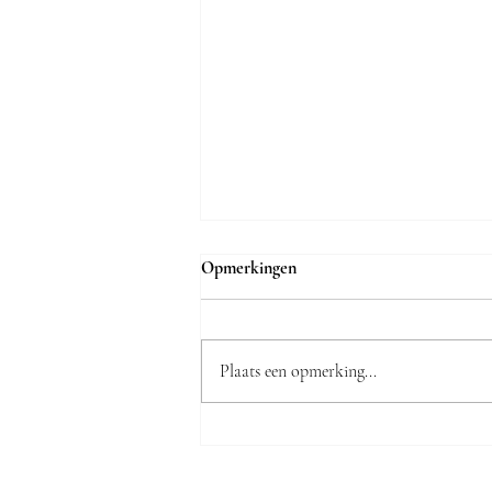
Opmerkingen
Plaats een opmerking...
De keramische waarheid volgens
Katja Jamar: "Veel Truienaren
zijn verrast dat onze zaak bestaat"