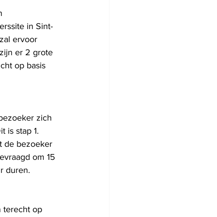
n 
site in Sint-
zal ervoor 
ijn er 2 grote 
cht op basis 
bezoeker zich 
 is stap 1. 
gt de bezoeker 
 gevraagd om 15 
r duren.
terecht op 