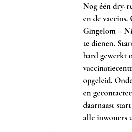
Nog één dry-ru
en de vaccins.
Gingelom – Nie
te dienen. Star
hard gewerkt o
vaccinatiecent
opgeleid. Onder
en gecontactee
daarnaast star
alle inwoners 