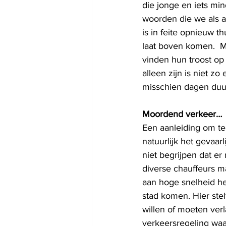
die jonge en iets mi
woorden die we als a
is in feite opnieuw 
laat boven komen.  M
vinden hun troost op
alleen zijn is niet zo
misschien dagen duu
Moordend verkeer… 
Een aanleiding om t
natuurlijk het gevaar
niet begrijpen dat e
diverse chauffeurs ma
aan hoge snelheid het
stad komen. Hier ste
willen of moeten verl
verkeersregeling waar