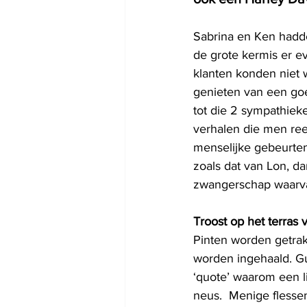
Sabrina en Ken had
de grote kermis er ev
klanten konden niet w
genieten van een goe
tot die 2 sympathie
verhalen die men reed
menselijke gebeurten
zoals dat van Lon, d
zwangerschap waarva
Troost op het terras
Pinten worden getrak
worden ingehaald. Gu
‘quote’ waarom een li
neus.  Menige flesse