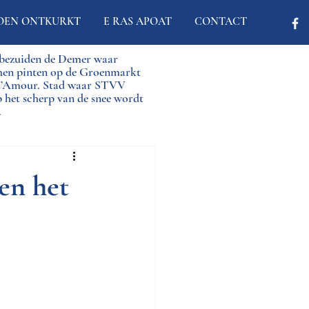
OEN ONTKURKT
E RAS APOAT
CONTACT
d bezuiden de Demer waar
men pinten op de Groenmarkt
 d’Amour. Stad waar STVV
p het scherp van de snee wordt
.
en het