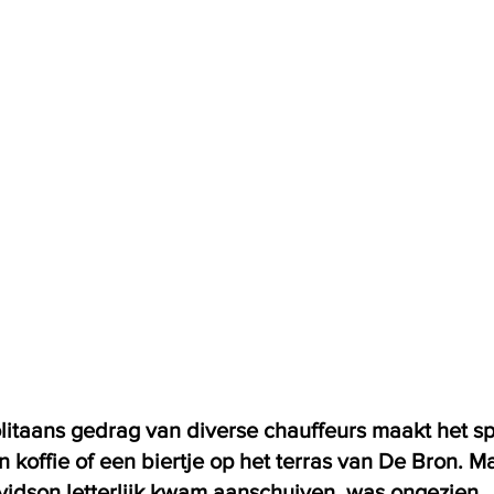
olitaans gedrag van diverse chauffeurs maakt het s
 koffie of een biertje op het terras van De Bron. Ma
idson letterlijk kwam aanschuiven, was ongezien. 