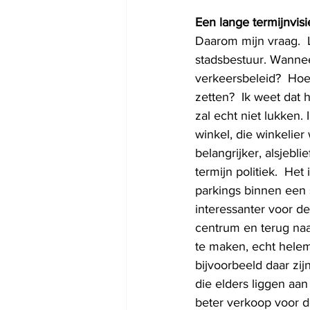
Een lange termijnvisi
Daarom mijn vraag.  
stadsbestuur. Wannee
verkeersbeleid?  Hoev
zetten?  Ik weet dat 
zal echt niet lukken
winkel, die winkelier
belangrijker, alsjebli
termijn politiek.  H
parkings binnen een 
interessanter voor de
centrum en terug naa
te maken, echt helema
bijvoorbeeld daar zij
die elders liggen aa
beter verkoop voor d