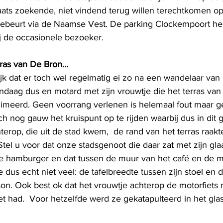
aats zoekende, niet vindend terug willen terechtkomen op 
 gebeurt via de Naamse Vest. De parking Clockempoort he
j de occasionele bezoeker. 
rras van De Bron…
ijk dat er toch wel regelmatig ei zo na een wandelaar van
daag dus en motard met zijn vrouwtje die het terras van 
imeerd. Geen voorrang verlenen is helemaal fout maar g
h nog gauw het kruispunt op te rijden waarbij dus in dit 
rop, die uit de stad kwem,  de rand van het terras raakt
 Stel u voor dat onze stadsgenoot die daar zat met zijn gla
je hamburger en dat tussen de muur van het café en de mo
 dus echt niet veel: de tafelbreedte tussen zijn stoel en 
on. Ook best ok dat het vrouwtje achterop de motorfiets 
t had.  Voor hetzelfde werd ze gekatapulteerd in het glas