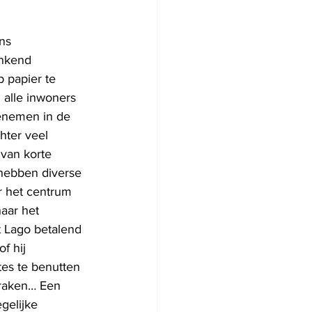
ns 
enkend 
 papier te 
 alle inwoners 
eenemen in de 
hter veel 
 van korte 
 hebben diverse 
r het centrum 
aar het 
t Lago betalend 
f hij 
tes te benutten 
eraken… Een 
gelijke 