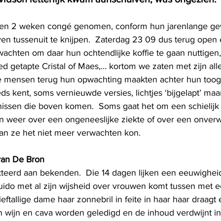
den 2 weken congé genomen, conform hun jarenlange g
en tussenuit te knijpen. 
Zaterdag 23 09 dus terug open 
achten om daar hun ochtendlijke koffie te gaan nuttigen, 
d getapte Cristal of Maes,… kortom we zaten met zijn all
ke mensen terug hun opwachting maakten achter hun toog
s kent, soms vernieuwde versies, lichtjes ‘bijgelapt’ maa
issen die boven komen.  Soms gaat het om een schielijk 
an weer over een ongeneeslijke ziekte of over een onver
n ze het niet meer verwachten kon. 
 van De Bron
teerd aan bekenden.  Die 14 dagen lijken een eeuwigheid
ido met al zijn wijsheid over vrouwen komt tussen met 
eftallige dame haar zonnebril in feite in haar haar draagt 
n wijn en cava worden geledigd en de inhoud verdwijnt in