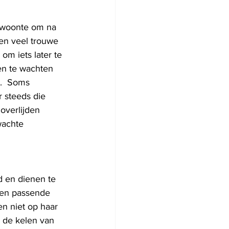
ewoonte om na 
en veel trouwe  
om iets later te 
en te wachten 
.  Soms 
r steeds die 
overlijden 
wachte 
 en dienen te 
een passende 
en niet op haar 
 de kelen van 