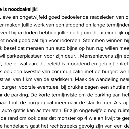
e is noodzakelijk!
Lieve en ongetwijfeld goed bedoelende raadsleden van o
r maken jullie werk van een afdoend en lange termijnd
eel bijna doden hebben jullie nodig om dit uiteindelijk op
het nooit goed zal zijn voor iedereen. Stemmen winnen bij
. Ik besef dat mensen hun auto bijna op hun rug willen m
 wil parkeerplaatsen voor zijn deur… Mensenlevens zijn ec
ef, doe er wat aan: dit beleid is moordend en getuigt enkel
et is ook een kwestie van communicatie met de burger: we
straal van 1 km van de stadskern. Maak de wandeling naa
 burger, voorzie eventueel bij drukke dagen een shuttle n
r de parking. De korte termijnvisie om de parking aan he
al fout: de burger gaat meer naar de stad komen Als zij o
n auto gratis kan achterlaten. Er zijn ongetwijfeld nog ruim
n de rand om ook daar dat monster op 4 wielen kwijt te g
e handelaars gaat het rechtstreeks gevolg zijn van een de