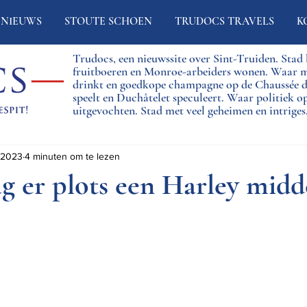
NIEUWS
STOUTE SCHOEN
TRUDOCS TRAVELS
K
Trudocs, een nieuwssite over Sint-Truiden. Sta
fruitboeren en Monroe-arbeiders wonen. Waar 
drinkt en goedkope champagne op de Chaussée
speelt en Duchâtelet speculeert. Waar politiek o
uitgevochten. Stad met veel geheimen en intriges
 2023
4 minuten om te lezen
ag er plots een Harley midd