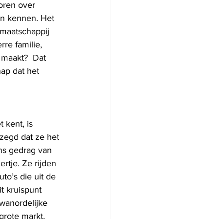
oren over 
n kennen. Het 
 maatschappij 
re familie, 
 maakt?  Dat 
hap dat het 
kent, is 
ezegd dat ze het 
ns gedrag van 
rtje. Ze rijden 
to’s die uit de 
t kruispunt 
wanordelijke 
grote markt, 