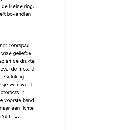
de kleine ring, 
eft bovendien 
 het zebrapad 
onze geliefde 
ezien de drukte 
geval de motard 
e. Gelukkig 
asje wijn, werd 
torfiets in 
de voorste band 
maar een lichte 
 van het 