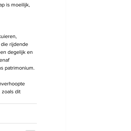
 is moeilijk, 
uieren, 
die rijdende 
een degelijk en 
enaf 
ns patrimonium. 
onverhoopte 
 zoals dit 