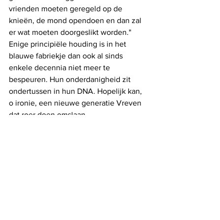
vrienden moeten geregeld op de 
knieën, de mond opendoen en dan zal 
er wat moeten doorgeslikt worden." 
Enige principiële houding is in het 
blauwe fabriekje dan ook al sinds 
enkele decennia niet meer te 
bespeuren. Hun onderdanigheid zit 
ondertussen in hun DNA. Hopelijk kan, 
o ironie, een nieuwe generatie Vreven 
dat roer doen omslaan.
2024
Het komende verkiezingsjaar 2024  en 
de daaropvolgende 
coalitiebesprekingen aan de oevers van 
de Cicindria zullen we met de Trudocs-
redactie dan ook nauwgezet volgen. 
Hopelijk leest u mee? 