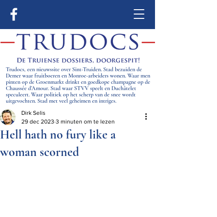
Trudocs, een nieuwssite over Sint-Truiden. Stad bezuiden de
Demer waar fruitboeren en Monroe-arbeiders wonen. Waar men
pinten op de Groenmarkt drinkt en goedkope champagne op de
Chaussée d’Amour. Stad waar STVV speelt en Duchâtelet
speculeert. Waar politiek op het scherp van de snee wordt
uitgevochten. Stad met veel geheimen en intriges.
Dirk Selis
29 dec 2023
3 minuten om te lezen
Hell hath no fury like a
woman scorned