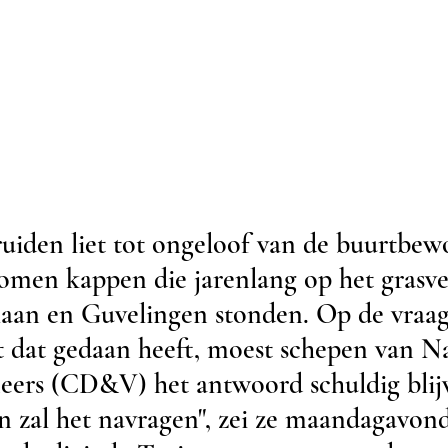
ruiden liet tot ongeloof van de buurtbew
men kappen die jarenlang op het grasvel
aan en Guvelingen stonden. Op de vraa
 dat gedaan heeft, moest schepen van N
ers (CD&V) het antwoord schuldig blijv
en zal het navragen", zei ze maandagavond