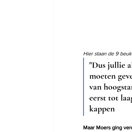
Hier staan de 9 beu
"Dus jullie 
moeten geve
van hoogsta
eerst tot l
kappen
Maar Moers ging ver