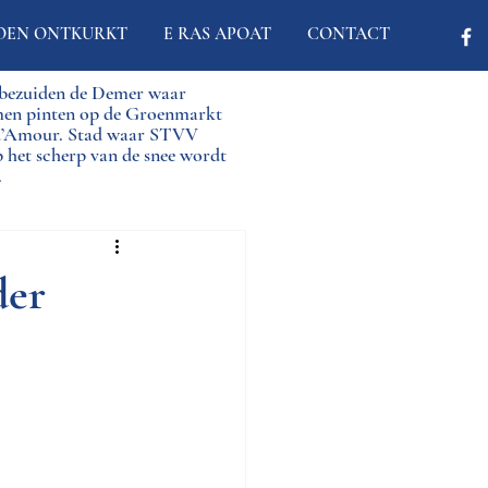
OEN ONTKURKT
E RAS APOAT
CONTACT
d bezuiden de Demer waar
men pinten op de Groenmarkt
 d’Amour. Stad waar STVV
p het scherp van de snee wordt
.
der