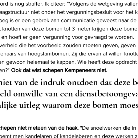
ord is nog straffer. Ik citeer: “Volgens de wetgeving vallen
gstructuur niet onder het vergunningsbesluit voor het 
g is er een gebrek aan communicatie geweest naar de b
et knotten van deze bomen tot 3 meter krijgen deze bomen
 en hoeft er geen vergunning voor gevraagd te worden.
e overheid die het voorbeeld zouden moeten geven, geven 
enaars van hoogstambomen. Zij die ervan af willen knotte
en gewoon helemaal te kappen. Wie heeft deze opdrach
en?"
 Ook dat wist schepen Kempeneers niet.  
niet van de indruk ontdoen dat deze 
eld omwille van een dienstbetoongeval
nlijke uitleg waarom deze bomen moes
chepen niet meteen van de haak. "
De snoeiwerken die in 
oemt men kandelaren of kandelaberen en deze werken zij