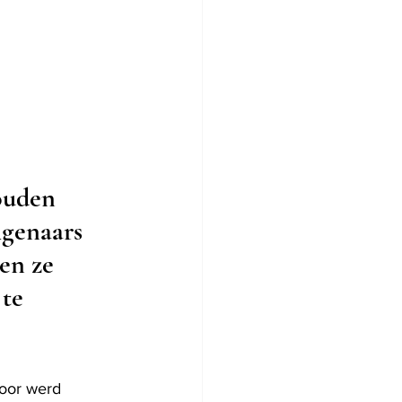
ouden 
igenaars 
en ze 
te 
oor werd 