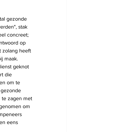
tal gezonde 
rden", stak 
el concreet; 
antwoord op 
 zolang heeft 
ij maak. 
ienst geknot 
t die 
en om te 
e gezonde 
 te zagen met 
ng genomen om 
empeneers 
gen eens 