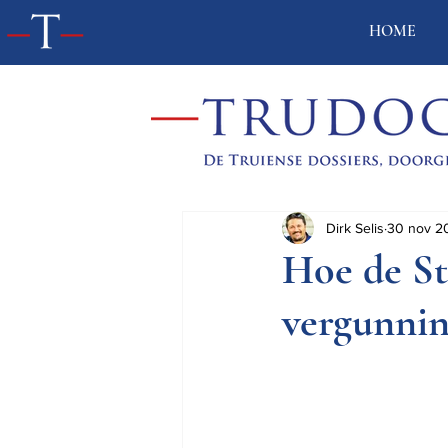
HOME
Dirk Selis
30 nov 2
Hoe de St
vergunnin