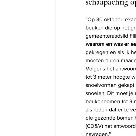
schaapachtig o
"Op 30 oktober, exac
beuken die op het gr
gemeenteraadslid Fili
waarom en was er e
gekregen en als ik h
moeten duren maar da
Volgens het antwoor
tot 3 meter hoogte w
snoeivormen gekapt 
snoeien. Dit moet je
beukenbomen tot 3 me
als reden dat er te 
die gezonde bomen t
(CD&V) het antwoord s
navragen."