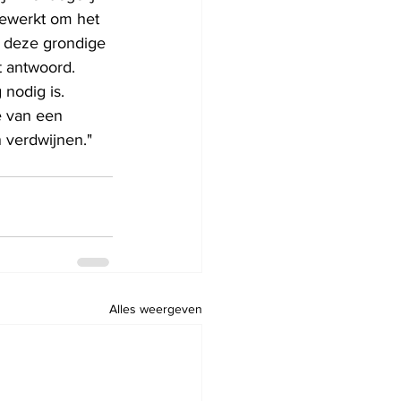
gewerkt om het 
m deze grondige 
t antwoord. 
nodig is. 
e van een 
 verdwijnen."
Alles weergeven