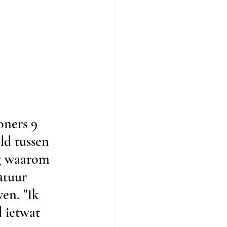
oners 9 
d tussen 
g waarom 
atuur 
en. "Ik 
 ietwat 