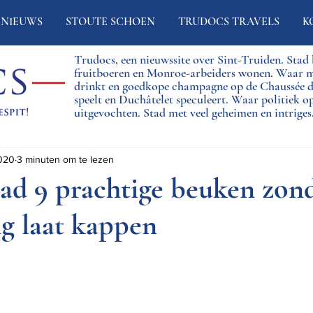
NIEUWS
STOUTE SCHOEN
TRUDOCS TRAVELS
K
Trudocs, een nieuwssite over Sint-Truiden. Sta
fruitboeren en Monroe-arbeiders wonen. Waar 
drinkt en goedkope champagne op de Chaussée
speelt en Duchâtelet speculeert. Waar politiek o
uitgevochten. Stad met veel geheimen en intriges
020
3 minuten om te lezen
ad 9 prachtige beuken zon
g laat kappen