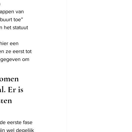
 
kappen van 
uurt toe” 
 het statuut 
hier een 
n ze eerst tot 
t gegeven om 
bomen 
. Er is 
ten 
de eerste fase 
n wel degelijk 