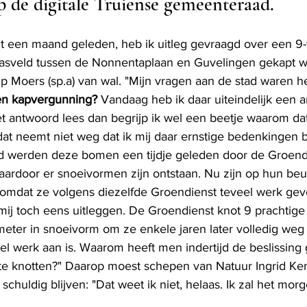
p de digitale Truiense gemeenteraad. 
t een maand geleden, heb ik uitleg gevraagd over een 9-
asveld tussen de Nonnentaplaan en Guvelingen gekapt we
p Moers (sp.a) van wal. "Mijn vragen aan de stad waren he
en kapvergunning?
 Vandaag heb ik daar uiteindelijk een 
et antwoord lees dan begrijp ik wel een beetje waarom dat
t neemt niet weg dat ik mij daar ernstige bedenkingen b
d werden deze bomen een tijdje geleden door de Groend
aardoor er snoeivormen zijn ontstaan. Nu zijn op hun beur
omdat ze volgens diezelfde Groendienst teveel werk gev
 mij toch eens uitleggen. De Groendienst knot 9 prachtig
ter in snoeivorm om ze enkele jaren later volledig weg 
veel werk aan is. Waarom heeft men indertijd de beslissi
e knotten?" Daarop moest schepen van Natuur Ingrid K
chuldig blijven: "Dat weet ik niet, helaas. Ik zal het mor