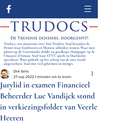
Trudocs, een nieuwssite over Sint-Truiden. Stad bezuiden de
Demer waar fruitboeren en Monroe-arbeiders wonen. Waar men
pinten op de Groenmarkt drinkt en goedkope champagne op de
Chaussée d’Amour. Stad waar STVV speelt en Duchâtelet
speculeert. Waar politiek op het scherp van de snee wordt
uitgevochten. Stad met veel geheimen en intriges.
Dirk Selis
27 sep 2022
1 minuten om te lezen
Jurylid in examen Financieel
Beheerder Luc Vandijck stond
in verkiezingsfolder van Veerle
Heeren