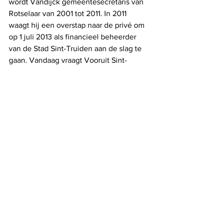
wordt Vandijck gemeentesecretaris van 
Rotselaar van 2001 tot 2011. In 2011 
waagt hij een overstap naar de privé om 
op 1 juli 2013 als financieel beheerder 
van de Stad Sint-Truiden aan de slag te 
gaan. Vandaag vraagt Vooruit Sint-
Truiden een gerechtelijk onderzoek 
tegen de man. 
Alles weergeven
Recente blogposts