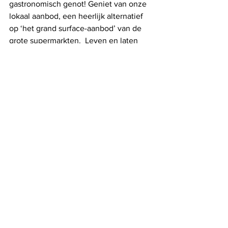
gastronomisch genot! Geniet van onze 
lokaal aanbod, een heerlijk alternatief 
op ‘het grand surface-aanbod’ van de 
grote supermarkten.  Leven en laten 
leven, daar gaat het om hé !
Alles weergeven
Recente blogposts