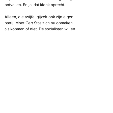
ontvallen. En ja, dat klonk oprecht. 
Alleen, die twijfel gijzelt ook zijn eigen 
partij. Moet Gert Stas zich nu opmaken 
als kopman of niet. De socialisten willen 
ten alle koste een scenario vermijden 
dat zich een decennium eerder 
afspeelde, toen Filip Moers klaar stond 
om het roer over te nemen. Alles was in 
kannen en kruiken en ging 
aangekondigd worden tijdens de 
Nieuwjaarsspeech, maar op het laatste 
moment terwijl de micro al kraakte en 
het publiek zijn geroezemoes dempte, 
bedacht Vandenhove zich. Hij ging er 
toch voor gaan. 'Sorry Filip maar de 
partij gaat voor.'