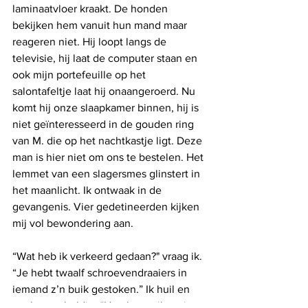
laminaatvloer kraakt. De honden 
bekijken hem vanuit hun mand maar 
reageren niet. Hij loopt langs de 
televisie, hij laat de computer staan en 
ook mijn portefeuille op het 
salontafeltje laat hij onaangeroerd. Nu 
komt hij onze slaapkamer binnen, hij is 
niet geïnteresseerd in de gouden ring 
van M. die op het nachtkastje ligt. Deze 
man is hier niet om ons te bestelen. Het 
lemmet van een slagersmes glinstert in 
het maanlicht. Ik ontwaak in de 
gevangenis. Vier gedetineerden kijken 
mij vol bewondering aan. 
“Wat heb ik verkeerd gedaan?" vraag ik. 
“Je hebt twaalf schroevendraaiers in 
iemand z’n buik gestoken.” Ik huil en 
voel me schuldig. “Hoe kwam ik nu in 