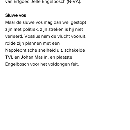
van Erfgoed Jelle Engelbosch (N-VA). 
Sluwe vos
Maar de sluwe vos mag dan wel gestopt 
zijn met politiek, zijn streken is hij niet 
verleerd. Vossius nam de vlucht vooruit, 
rolde zijn plannen met een 
Napoleontische snelheid uit, schakelde 
TVL en Johan Mas in, en plaatste 
Engelbosch voor het voldongen feit. 
Moeilijk om hier vandaag in het 
schepencollege nog op terug te komen. 
On verra...    