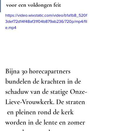
voor een voldongen feit 
https://video.wixstatic.com/video/b1a1b8_520f
3def72d14f48af31f04b879ab236/720p/mp4/fil
e.mp4
Bijna 30 horecapartners 
bundelen de krachten in de 
schaduw van de statige Onze-
Lieve-Vrouwkerk. De straten 
 en pleinen rond de kerk 
worden in de lente en zomer 