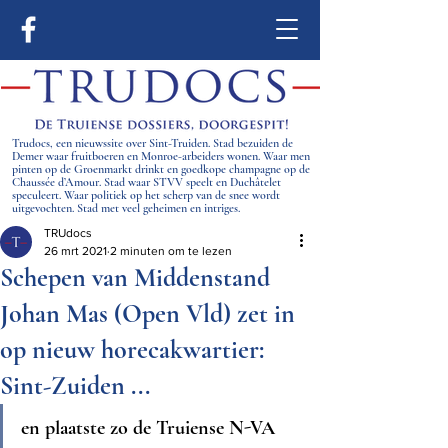
Trudocs, een nieuwssite over Sint-Truiden. Stad bezuiden de
Demer waar fruitboeren en Monroe-arbeiders wonen. Waar men
pinten op de Groenmarkt drinkt en goedkope champagne op de
Chaussée d’Amour. Stad waar STVV speelt en Duchâtelet
speculeert. Waar politiek op het scherp van de snee wordt
uitgevochten. Stad met veel geheimen en intriges.
TRUdocs
26 mrt 2021
2 minuten om te lezen
Schepen van Middenstand
Johan Mas (Open Vld) zet in
op nieuw horecakwartier:
Sint-Zuiden ...
en plaatste zo de Truiense N-VA 