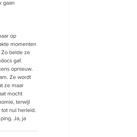
k gaan 
maar op 
aakte momenten 
? Zo belde ze 
docs gaf. 
lkens opnieuw. 
wam. Ze wordt 
t ze maar 
aat mocht 
omie, terwijl 
tot nul herleid. 
ng. Ja, ja 