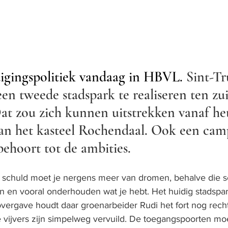
gingspolitiek vandaag in HBVL. 
Sint-Tr
en tweede stadspark te realiseren ten zu
at zou zich kunnen uitstrekken vanaf he
n het kasteel Rochendaal. Ook een camp
ehoort tot de ambities.
 schuld moet je nergens meer van dromen, behalve die sc
en vooral onderhouden wat je hebt. Het huidig stadspark l
 overgave houdt daar groenarbeider Rudi het fort nog rech
De vijvers zijn simpelweg vervuild. De toegangspoorten mo