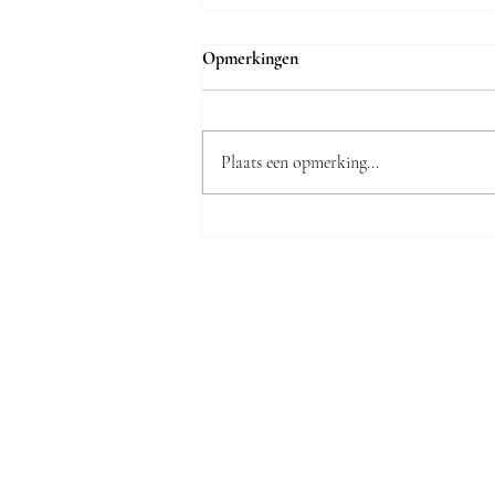
Opmerkingen
Plaats een opmerking...
De keramische waarheid volgens
Katja Jamar: "Veel Truienaren
zijn verrast dat onze zaak bestaat"