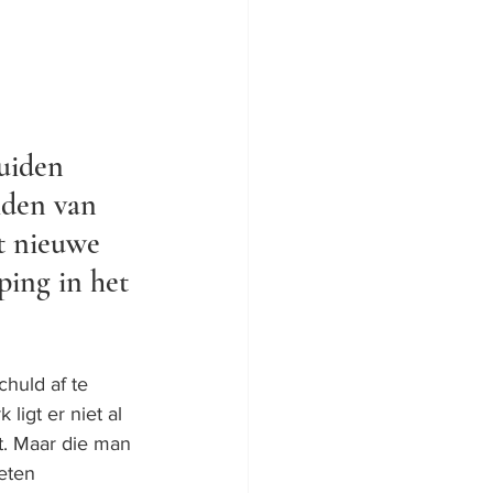
uiden 
iden van 
t nieuwe 
ing in het 
huld af te 
igt er niet al 
t. Maar die man 
eten 