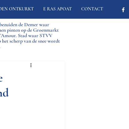
OEN ONTKURKT
E RAS APOAT
CONTACT
d bezuiden de Demer waar
men pinten op de Groenmarkt
 d’Amour. Stad waar STVV
p het scherp van de snee wordt
.
e
nd