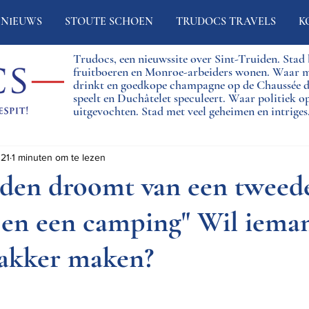
NIEUWS
STOUTE SCHOEN
TRUDOCS TRAVELS
K
Trudocs, een nieuwssite over Sint-Truiden. Sta
fruitboeren en Monroe-arbeiders wonen. Waar 
drinkt en goedkope champagne op de Chaussée
speelt en Duchâtelet speculeert. Waar politiek o
uitgevochten. Stad met veel geheimen en intriges
021
1 minuten om te lezen
iden droomt van een tweed
 en een camping" Wil iema
akker maken?