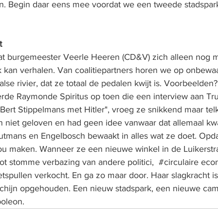
n. Begin daar eens mee voordat we een tweede stadspar
t
, dat burgemeester Veerle Heeren (CD&V) zich alleen nog 
k kan verhalen. Van coalitiepartners horen we op onbew
se rivier, dat ze totaal de pedalen kwijt is. Voorbeelden
rde Raymonde Spiritus op toen die een interview aan Tru
 Bert Stippelmans met Hitler", vroeg ze snikkend maar te
en niet geloven en had geen idee vanwaar dat allemaal k
tmans en Engelbosch bewaakt in alles wat ze doet. Opda
ou maken. Wanneer ze een nieuwe winkel in de Luikerstr
ot stomme verbazing van andere politici,  
#circulaire
 econ
etspullen verkocht. En ga zo maar door. Haar slagkracht is 
chijn opgehouden. Een nieuw stadspark, een nieuwe campi
oleon. 