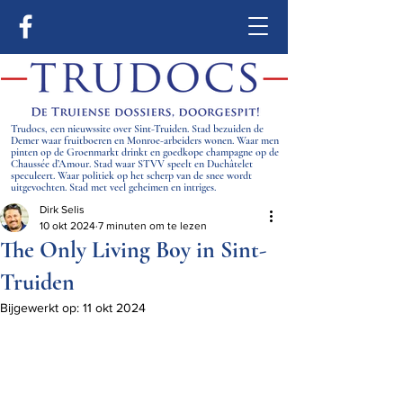
Trudocs, een nieuwssite over Sint-Truiden. Stad bezuiden de
Demer waar fruitboeren en Monroe-arbeiders wonen. Waar men
pinten op de Groenmarkt drinkt en goedkope champagne op de
Chaussée d’Amour. Stad waar STVV speelt en Duchâtelet
speculeert. Waar politiek op het scherp van de snee wordt
uitgevochten. Stad met veel geheimen en intriges.
Dirk Selis
10 okt 2024
7 minuten om te lezen
The Only Living Boy in Sint-
Truiden
Bijgewerkt op:
11 okt 2024