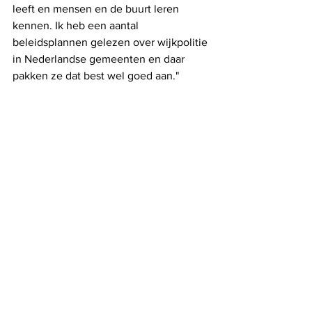
leeft en mensen en de buurt leren 
kennen. Ik heb een aantal 
beleidsplannen gelezen over wijkpolitie 
in Nederlandse gemeenten en daar 
pakken ze dat best wel goed aan."
Ben je alleen maar bezig met harde 
thema’s?
Neen, ik ben eigenlijk een zacht en 
gevoelig persoon. Maar het is soms dat 